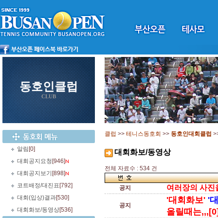
동호인클럽
CLUB
클럽
>>
테니스동호회
>>
동호인대회클럽
>
알림
[0]
대회화보/동영상
대회공지요청
[946]
전체 자료수 : 534 건
대회공지보기
[898]
코트배정/대진표
[792]
여러장의 사진을 
공지
대회(입상)결과
[530]
'대회화보'
'
공지
대회화보/동영상
[536]
올릴때는,,,[0