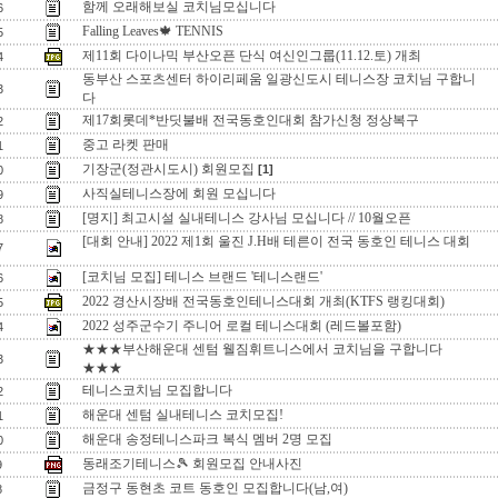
함께 오래해보실 코치님모십니다
6
Falling Leaves🍁 TENNIS
5
제11회 다이나믹 부산오픈 단식 여신인그룹(11.12.토) 개최
4
동부산 스포츠센터 하이리페움 일광신도시 테니스장 코치님 구합니
3
다
제17회롯데*반딧불배 전국동호인대회 참가신청 정상복구
2
중고 라켓 판매
1
기장군(정관시도시) 회원모집
[1]
0
사직실테니스장에 회원 모십니다
9
[명지] 최고시설 실내테니스 강사님 모십니다 // 10월오픈
8
[대회 안내] 2022 제1회 울진 J.H배 테른이 전국 동호인 테니스 대회
7
[코치님 모집] 테니스 브랜드 '테니스랜드'
6
2022 경산시장배 전국동호인테니스대회 개최(KTFS 랭킹대회)
5
2022 성주군수기 주니어 로컬 테니스대회 (레드볼포함)
4
★★★부산해운대 센텀 웰짐휘트니스에서 코치님을 구합니다
3
★★★
테니스코치님 모집합니다
2
해운대 센텀 실내테니스 코치모집!
1
해운대 송정테니스파크 복식 멤버 2명 모집
0
동래조기테니스🎾 회원모집 안내사진
9
금정구 동현초 코트 동호인 모집합니다(남,여)
8