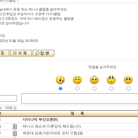
테니스클럽 ?
실내에서 운동 하는 테니스클럽좀 알려주세요
신인부입상.우승자다수 오픈부 다수)클럽
 2~3회정도 저녁 6시~10시정도 운동하는 클럽좀
시면 감사하겠습니다
773
022년 01월 16일 18:39:03
댓글을 남겨주세요.
: 7228 건
다이나믹 부산오픈[0]
지
테니스 레슨과 이론강의 해드립니다.
8
해운대 삼호가든아파트 코치 구함
[1]
7