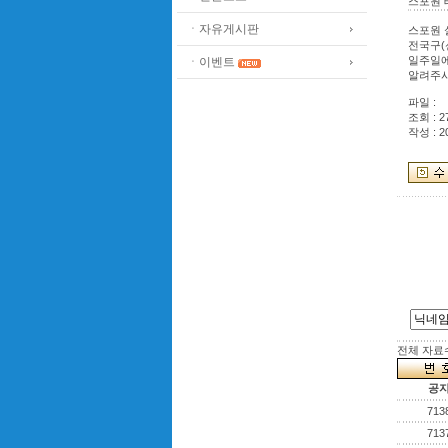
스포원 
ㆍ자유게시판
스포원 
전국구(
일주일에
ㆍ이벤트
알려주
파일 :
조회 : 2
작성 : 2
전체 자료수 
공
713
713