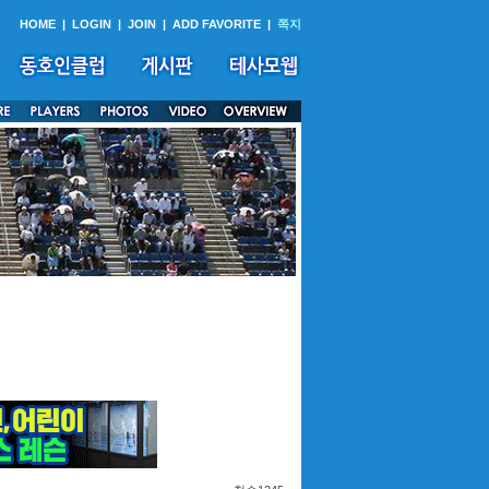
HOME
|
LOGIN
|
JOIN
|
ADD FAVORITE
|
쪽지