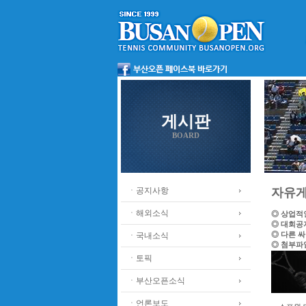
게시판
BOARD
ㆍ공지사항
자유
ㆍ해외소식
◎ 상업적
◎ 대회공
◎ 다른 
ㆍ국내소식
◎ 첨부파
ㆍ토픽
ㆍ부산오픈소식
ㆍ언론보도