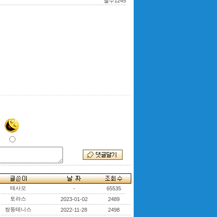
철수1245
테사모
-
65535
토라스
2023-01-02
2489
쌍둥테니스
2022-11-28
2498