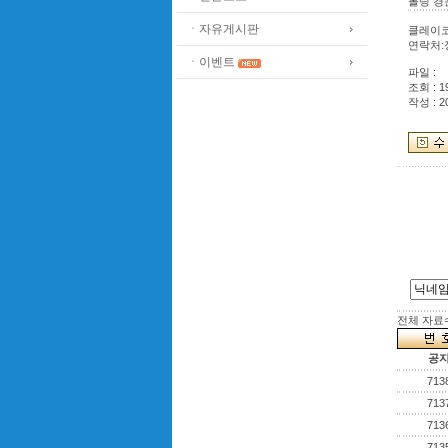
롤링 경
ㆍ자유게시판
클레이코
연락처:정
ㆍ이벤트
파일 :
조회 : 1
작성 : 2
전체 자료수 
공
713
713
713
713