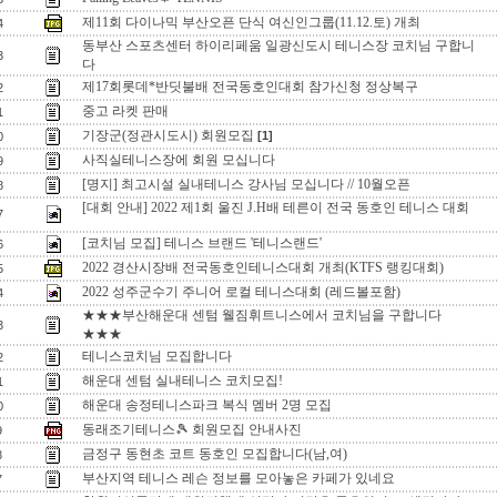
제11회 다이나믹 부산오픈 단식 여신인그룹(11.12.토) 개최
4
동부산 스포츠센터 하이리페움 일광신도시 테니스장 코치님 구합니
3
다
제17회롯데*반딧불배 전국동호인대회 참가신청 정상복구
2
중고 라켓 판매
1
기장군(정관시도시) 회원모집
[1]
0
사직실테니스장에 회원 모십니다
9
[명지] 최고시설 실내테니스 강사님 모십니다 // 10월오픈
8
[대회 안내] 2022 제1회 울진 J.H배 테른이 전국 동호인 테니스 대회
7
[코치님 모집] 테니스 브랜드 '테니스랜드'
6
2022 경산시장배 전국동호인테니스대회 개최(KTFS 랭킹대회)
5
2022 성주군수기 주니어 로컬 테니스대회 (레드볼포함)
4
★★★부산해운대 센텀 웰짐휘트니스에서 코치님을 구합니다
3
★★★
테니스코치님 모집합니다
2
해운대 센텀 실내테니스 코치모집!
1
해운대 송정테니스파크 복식 멤버 2명 모집
0
동래조기테니스🎾 회원모집 안내사진
9
금정구 동현초 코트 동호인 모집합니다(남,여)
8
부산지역 테니스 레슨 정보를 모아놓은 카페가 있네요
7