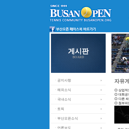
게시판
BOARD
ㆍ공지사항
자유
ㆍ해외소식
◎ 상업적
◎ 대회공
◎ 다른 
ㆍ국내소식
◎ 첨부파
ㆍ토픽
ㆍ부산오픈소식
ㆍ언론보도