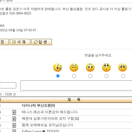
운기 판매
트 롤링 경운기 아주 저렴하게 판매합니다 부산 월성클럽 인조 잔디 공사로 더 이상 롤링기
철우 010-3854-8522
964
022년 04월 14일 07:42:47
댓글을 남겨주세요.
: 7228 건
다이나믹 부산오픈[0]
지
테니스 레슨과 이론강의 해드립니다.
8
해운대 삼호가든아파트 코치 구함
[1]
7
함께 오래해보실 코치님모십니다
6
Falling Leaves🍁 TENNIS
5