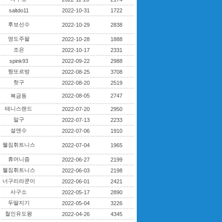
saltdo11
2022-10-31
1722
후보선수
2022-10-29
2838
영도주팔
2022-10-28
1888
조은
2022-10-17
2331
spink93
2022-09-22
2988
짱또르방
2022-08-25
3708
핫구
2022-08-20
2519
복금동
2022-08-05
2747
테니스랜드
2022-07-20
2950
말구
2022-07-13
2233
설앤수
2022-07-06
1910
웰짐휘트니스
2022-07-04
1965
휴머니즘
2022-06-27
2199
웰짐휘트니스
2022-06-03
2198
너구리라쿤이
2022-06-01
2421
사구소
2022-05-17
2890
두딸지기
2022-05-04
3226
철인유도왕
2022-04-26
4345