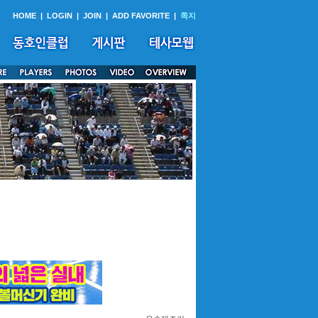
HOME
|
LOGIN
|
JOIN
|
ADD FAVORITE
|
쪽지