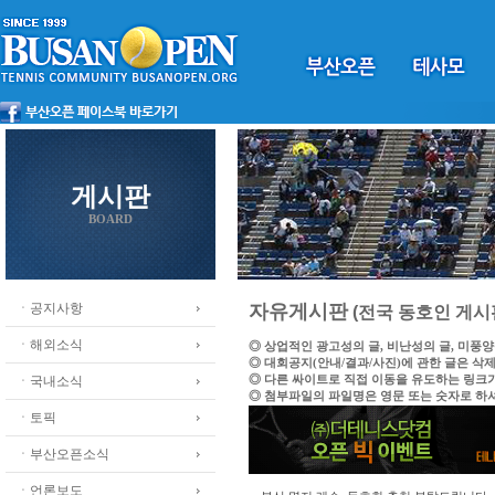
게시판
BOARD
ㆍ공지사항
자유게시판
(전국 동호인 게시
ㆍ해외소식
◎ 상업적인 광고성의 글, 비난성의 글, 미풍
◎ 대회공지(안내/결과/사진)에 관한 글은 삭
◎ 다른 싸이트로 직접 이동을 유도하는 링크
ㆍ국내소식
◎ 첨부파일의 파일명은 영문 또는 숫자로 하
ㆍ토픽
ㆍ부산오픈소식
ㆍ언론보도