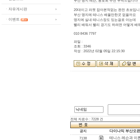
부산 명지 레슨, 동호회 추천 부탁드립니다
ㆍ자유게시판
20대이고
라켓 잡아본적없는 완전 초보입
부산 명지에 테니스 배울만한곳 없을까요
ㆍ이벤트
명지에 실내 테니스장도 있는걸로 아는데
빨리 배워서 빨리 경기도 하려면 어떻게 
010 8436 7797
파일 :
조회 : 3346
작성 : 2022년 02월 05일 22:15:30
전체 자료수 : 7228 건
다이나믹 부산오픈[
공지
테니스 레슨과 이
7138