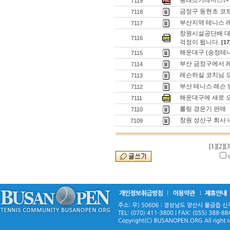
동래조기테니스🎾
7119
금정구 동현초 코트
7118
부산지역 테니스 
7117
창원시설공단배 대
7116
걱정이 됩니다.
[17
해운대구 (송정테니
7115
부산 금정구에서 레
7114
레슨하실 코치님 
7113
부산 테니스 레슨
7112
해운대구에 새로 
7111
롤링 경운기 판매
7110
창원 성산구 회사 
7109
[1]
[2]
[3