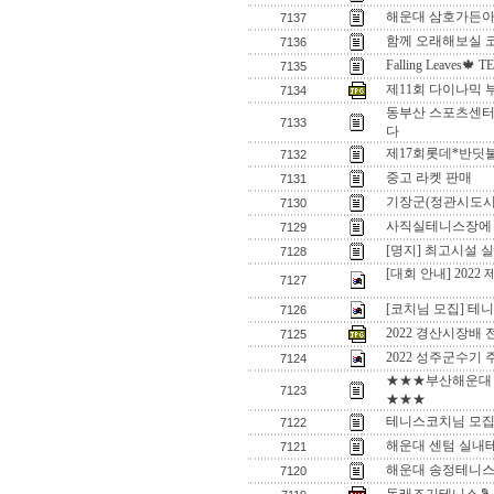
해운대 삼호가든아
7137
함께 오래해보실 
7136
Falling Leaves🍁 
7135
제11회 다이나믹 부
7134
동부산 스포츠센터
7133
다
제17회롯데*반딧
7132
중고 라켓 판매
7131
기장군(정관시도시
7130
사직실테니스장에 
7129
[명지] 최고시설 
7128
[대회 안내] 202
7127
[코치님 모집] 테
7126
2022 경산시장배
7125
2022 성주군수기
7124
★★★부산해운대 
7123
★★★
테니스코치님 모
7122
해운대 센텀 실내
7121
해운대 송정테니스파
7120