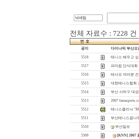
전체 자료수 : 7228 건
공지
다이나믹 부산오픈
5518
테니스 배우고 싶
5517
파마컵 단식대회 
5516
테사모 여러분 건
5515
대한테니스협회 
5514
부산 사하구 대성
5513
2007 famasp
5512
테니스클리닉 "R
5511
부산테니스꿈나무
5510
부산일보
5509
[KNN] 20