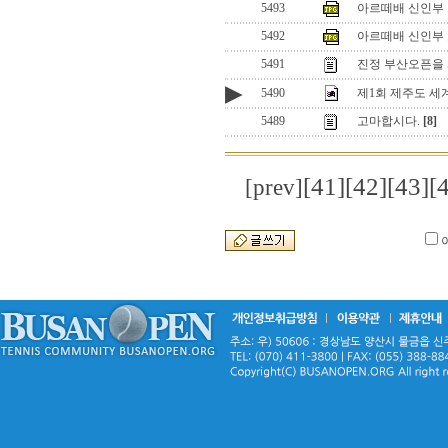
5493
아르떼배 신인부
5492
아르떼배 신인부
5491
진정 부산오픈을
▶
5490
제1회 제주도 
5489
고마합시다.
[8]
[41]
[42]
[43]
[
[prev]