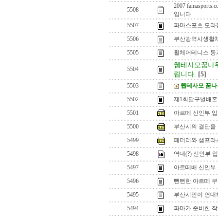
2007 famasp
5508
입니다
5507
파마스포츠 모라
5506
부산광역시생활
5505
휠체어테니스 동계
웹테사모꿈나무
5504
립니다.
[5]
5503
웹테사모 꿈나
5502
제1회달구벌배혼
5501
아르떼 신인부 입
5500
부산시의 결단을 
5499
페더러와 샘프라스
5498
역대(?) 신인부
5497
아르떼배 신인부
5496
뻔뻔한 아르떼 
5495
부산시민이 연대
5494
파마가 준비한 작