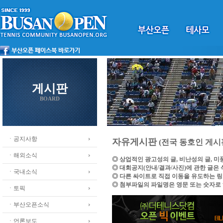
게시판
BOARD
ㆍ공지사항
자유게시판
(전국 동호인 게시
ㆍ해외소식
◎ 상업적인 광고성의 글, 비난성의 글, 
◎ 대회공지(안내/결과/사진)에 관한 글은
ㆍ국내소식
◎ 다른 싸이트로 직접 이동을 유도하는 
◎ 첨부파일의 파일명은 영문 또는 숫자로
ㆍ토픽
ㆍ부산오픈소식
ㆍ언론보도