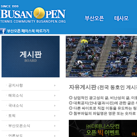
게시판
BOARD
ㆍ공지사항
자유게시판
(전국 동호인 게시
ㆍ해외소식
◎ 상업적인 광고성의 글, 비난성의 글, 
◎ 대회공지(안내/결과/사진)에 관한 글은
ㆍ국내소식
◎ 다른 싸이트로 직접 이동을 유도하는 
◎ 첨부파일의 파일명은 영문 또는 숫자로
ㆍ토픽
ㆍ부산오픈소식
ㆍ언론보도