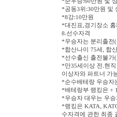
*준우승:60만원 및 
*공동3위:30만원 및
*8강:10만원
*대진표,경기장소 
8.선수자격
*우승자는 분리출전(
*합산나이 75세, 합
*선수출신 출전불가
*만35세이상 전.현직
이상자와 파트너 가능
*순수배테랑 우승자는
*배테랑부 랭킹은 + 
*우승자 대우는 우승
*랭킹은 KATA, KA
수자격에 관한 최종 