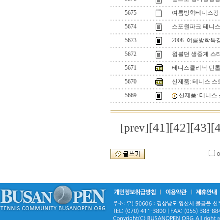
5675
여름방학테니스강
5674
스포원파크 테니스
5673
2008. 여름방학
5672
윔블던 생중계 스타
5671
테니스클리닉 던롭
5670
신제품: 테니스 스
5669
신제품: 테니스
[41]
[42]
[43]
[
[prev]