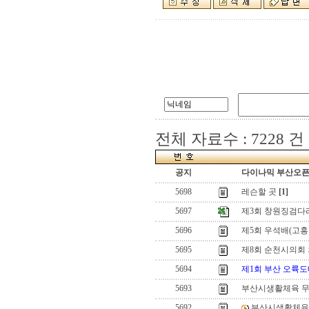
전체 자료수 : 7228 건
공지
다이나믹 부산오픈[
5698
레슨할 곳
[1]
5697
제3회 창원징검다
5696
제5회 우석배(고흥 
5695
제8회 순천시의회 
5694
제1회 부산 오륙
5693
부산시생활체육 
5692
부산시생활체육