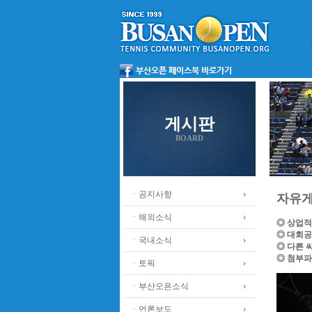
게시판
BOARD
ㆍ공지사항
자유
ㆍ해외소식
◎ 상업적
◎ 대회공
ㆍ국내소식
◎ 다른 
◎ 첨부파
ㆍ토픽
ㆍ부산오픈소식
ㆍ언론보도