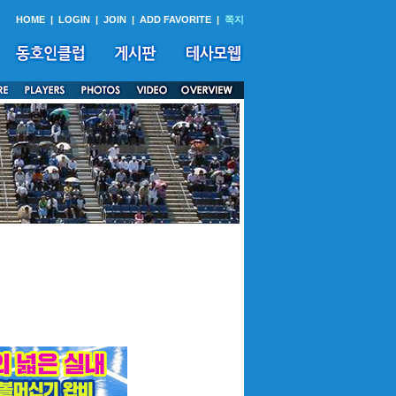
HOME
|
LOGIN
|
JOIN
|
ADD FAVORITE
|
쪽지