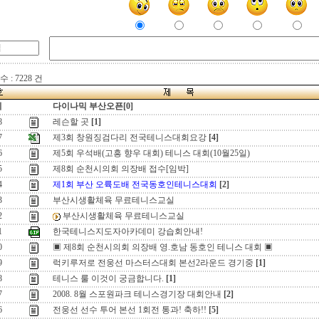
 : 7228 건
지
다이나믹 부산오픈[0]
8
레슨할 곳
[1]
7
제3회 창원징검다리 전국테니스대회요강
[4]
6
제5회 우석배(고흥 향우 대회) 테니스 대회(10월25일)
5
제8회 순천시의회 의장배 접수[임박]
4
제1회 부산 오륙도배 전국동호인테니스대회
[2]
3
부산시생활체육 무료테니스교실
2
부산시생활체육 무료테니스교실
1
한국테니스지도자아카데미 강습회안내!
0
▣ 제8회 순천시의회 의장배 영.호남 동호인 테니스 대회 ▣
9
럭키루저로 전웅선 마스터스대회 본선2라운드 경기중
[1]
8
테니스 룰 이것이 궁금합니다.
[1]
7
2008. 8월 스포원파크 테니스경기장 대회안내
[2]
6
전웅선 선수 투어 본선 1회전 통과! 축하!!
[5]