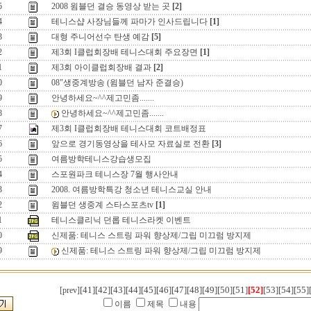
5
2008 윔블던 결승 동영상 받는 곳
[2]
4
테니스샵 사장님들께 파마가 인사드립니다
[1]
3
대형 주니어선수 탄생 예감
[5]
2
제3회 I클럽회장배 테니스대회 주요장면
[1]
1
제3회 아이클럽회장배 결과
[2]
0
08"생중계방송 (윔블던 남자 준결승)
9
안녕하세요~^^제고민좀.......
8
안녕하세요~^^제고민좀.......
7
제3회 I클럽회장배 테니스대회 코트배정표
6
앞으로 경기동영상을 테사모 자료실로 전환
[3]
5
여름방학테니스강습생모집
4
스포원파크 테니스장 7월 행사안내
3
2008. 여름방학특강 청소년 테니스교실 안내
2
윔블던 생중계 스타스포츠tv
[1]
1
테니스클리닉 던롭 테니스라켓 이벤트
0
신제품: 테니스 스트링 파워 향상제/그립 미끄럼 방지제
9
신제품: 테니스 스트링 파워 향상제/그립 미끄럼 방지제
[41]
[42]
[43]
[44]
[45]
[46]
[47]
[48]
[49]
[50]
[51]
[52]
[53]
[54]
[55]
[prev]
이름
제목
내용