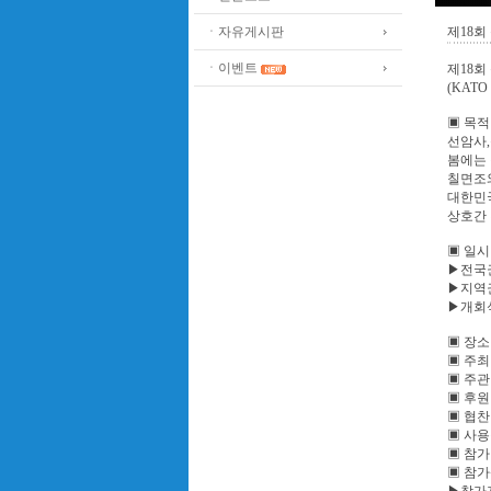
ㆍ자유게시판
제18회
ㆍ이벤트
제18회
(KATO
▣ 목적
선암사
봄에는 
칠면조와
대한민
상호간 
▣ 일시 
▶전국권 
▶지역권 
▶개회식 /
▣ 장소
▣ 주최
▣ 주관
▣ 후원
▣ 협찬
▣ 사용
▣ 참가
▣ 참가