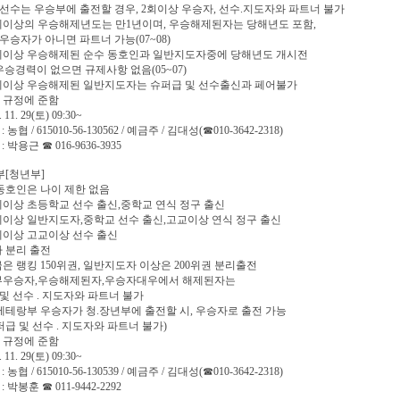
선수는 우승부에 출전할 경우, 2회이상 우승자, 선수.지도자와 파트너 불가
0세이상의 우승해제년도는 만1년이며, 우승해제된자는 당해년도 포함,
우승자가 아니면 파트너 가능(07~08)
0세이상 우승해제된 순수 동호인과 일반지도자중에 당해년도 개시전
우승경력이 없으면 규제사항 없음(05~07)
0세이상 우승해제된 일반지도자는 슈퍼급 및 선수출신과 페어불가
TO 규정에 준함
 11. 29(토) 09:30~
 농협 / 615010-56-130562 / 예금주 / 김대성(☎010-3642-2318)
: 박용근 ☎ 016-9636-3935
부[청년부]
 동호인은 나이 제한 없음
0세이상 초등학교 선수 출신,중학교 연식 정구 출신
5세이상 일반지도자,중학교 선수 출신,고교이상 연식 정구 출신
5세이상 고교이상 선수 출신
자 분리 출전
급은 랭킹 150위권, 일반지도자 이상은 200위권 분리출전
인부우승자,우승해제된자,우승자대우에서 해제된자는
및 선수 . 지도자와 파트너 불가
 베테랑부 우승자가 청.장년부에 출전할 시, 우승자로 출전 가능
슈퍼급 및 선수 . 지도자와 파트너 불가)
TO 규정에 준함
 11. 29(토) 09:30~
 농협 / 615010-56-130539 / 예금주 / 김대성(☎010-3642-2318)
: 박봉훈 ☎ 011-9442-2292