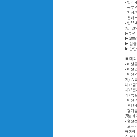
- 만2
- 동부
- 전남
- 은배
- 만5
(단. 
동부권 
▶ 2008.
▶ 입금 :
▶ 담당 
▣ 대
- 예선
- 예선
- 예선
가) 승
나) 2
다) 3
라) 득
- 예선
- 본선
- 경기
(5분이
- 출전
- 모든
규정에
순 천시 