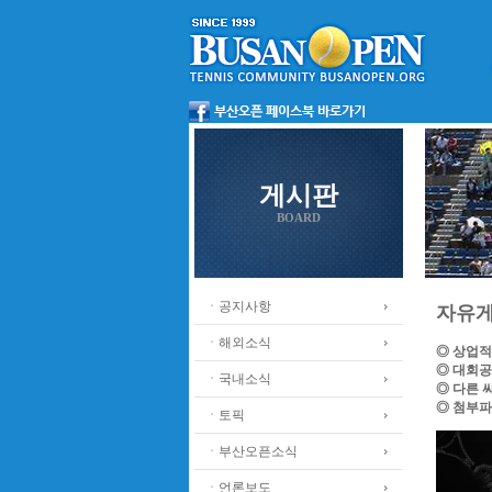
게시판
BOARD
ㆍ공지사항
자유
ㆍ해외소식
◎ 상업적
◎ 대회공
ㆍ국내소식
◎ 다른 
◎ 첨부파
ㆍ토픽
ㆍ부산오픈소식
ㆍ언론보도