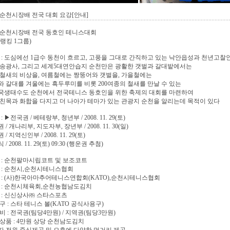
 순천시장배 전국 대회 요강[안내]
 순천시장배 전국 동호인 테니스대회
 랭킹 1그룹)
 : 도심에선 1급수 동천이 흐르고, 고풍을 그대로 간직하고 있는 낙안읍성과 천년고찰
,송광사, 그리고 세계5대연안습지 순천만은 광활한 갯벌과 갈대밭에서는
철새의 비상을, 여름철에는 짱뚱어와 갯벌을, 가을철에는
 갈대를 겨울에는 흑두루미를 비롯 200여종의 철새를 만날 수 있는
국생태수도 순천에서 전국테니스 동호인을 위한 축제의 대회를 마련하여
친목과 화합을 다지고 더 나아가 테마가 있는 관광지 순천을 알리는데 목적이 있다
: ▶전국권 / 베테랑부, 청년부 / 2008. 11. 29(토)
/ 개나리부, 지도자부, 장년부 / 2008. 11. 30(일)
/ 지역신인부 / 2008. 11. 29(토)
 2008. 11. 29(토) 09:30 (행운권 추첨)
 : 순천팔마시립코트 및 보조코트
 : 순천시,순천시테니스협회
 : (사)한국아마추어테니스연합회(KATO),순천시테니스협회
 : 순천시체육회,순천농협남도김치
 : 신신상사㈜ 스타스포츠
구 : 스타 테니스 볼(KATO 공식사용구)
비 : 전국권(팀당4만원) / 지역권(팀당3만원)
상품 : 4만원 상당 순천남도김치