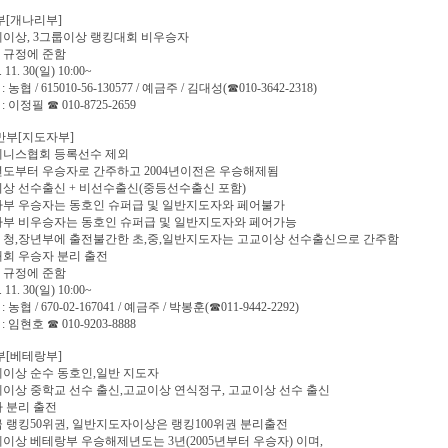
부[개나리부]
5세이상, 3그룹이상 랭킹대회 비우승자
TO 규정에 준함
 11. 30(일) 10:00~
 농협 / 615010-56-130577 / 예금주 / 김대성(☎010-3642-2318)
: 이정필 ☎ 010-8725-2659
만부[지도자부]
테니스협회 등록선수 제외
05년도부터 우승자로 간주하고 2004년이전은 우승해제됨
이상 선수출신 + 비선수출신(중등선수출신 포함)
자부 우승자는 동호인 슈퍼급 및 일반지도자와 페어불가
자부 비우승자는 동호인 슈퍼급 및 일반지도자와 페어가능
TO 청,장년부에 출전불간한 초,중,일반지도자는 고교이상 선수출신으로 간주함
대회 우승자 분리 출전
TO 규정에 준함
 11. 30(일) 10:00~
 농협 / 670-02-167041 / 예금주 / 박봉훈(☎011-9442-2292)
: 임현호 ☎ 010-9203-8888
부[베테랑부]
0세이상 순수 동호인,일반 지도자
5세이상 중학교 선수 출신,고교이상 연식정구, 고교이상 선수 출신
자 분리 출전
급 랭킹50위권, 일반지도자이상은 랭킹100위권 분리출전
0세이상 베테랑부 우승해제년도는 3년(2005년부터 우승자) 이며,