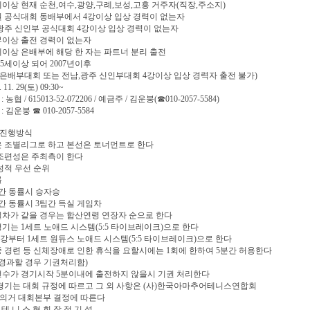
5세이상 현재 순천,여수,광양,구례,보성,고흥 거주자(직장,주소지)
권 공식대회 동배부에서 4강이상 입상 경력이 없는자
,광주 신인부 공식대회 4강이상 입상 경력이 없는자
부이상 출전 경력이 없는자
5세이상 은배부에 해당 한 자는 파트너 분리 출전
만55세이상 되어 2007년이후
은배부대회 또는 전남,광주 신인부대회 4강이상 입상 경력자 출전 불가)
 11. 29(토) 09:30~
 농협 / 615013-52-072206 / 예금주 / 김운붕(☎010-2057-5584)
: 김운붕 ☎ 010-2057-5584
회진행방식
은 조별리그로 하고 본선은 토너먼트로 한다
 조편성은 주최측이 한다
 성적 우선 순위
률
팀간 동률시 승자승
팀간 동률시 3팀간 득실 게임차
실차가 같을 경우는 합산연령 연장자 순으로 한다
경기는 1세트 노애드 시스템(5:5 타이브레이크)으로 한다
 4강부터 1세트 원듀스 노애드 시스템(5:5 타이브레이크)으로 한다
중 경련 등 신체장애로 인한 휴식을 요할시에는 1회에 한하여 5분간 허용한다
 경과할 경우 기권처리함)
선수가 경기시작 5분이내에 출전하지 않을시 기권 처리한다
 경기는 대회 규정에 따르고 그 외 사항은 (사)한국아마추어테니스연합회
 의거 대회본부 결정에 따른다
테 니 스 협 회 장 정 기 석