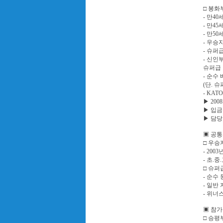
□ 봉화
- 만4
- 만4
- 만5
- 우승
- 슈퍼
- 신
슈퍼급 
- 순수
(단. 
- KA
▶ 2008.
▶ 입금 :
▶ 담당 
▣ 공
□ 우승
- 20
- 초.
□ 슈퍼
- 순수
- 일반
- 위너
▣ 참가
□ 승평