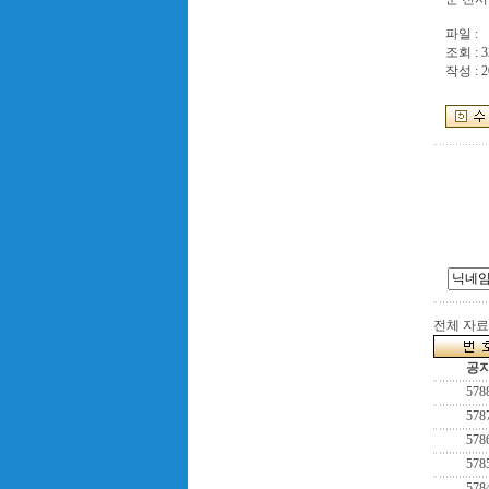
파일 :
조회 : 3
작성 : 2
전체 자료수
공
578
578
578
578
578