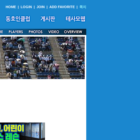
HOME
|
LOGIN
|
JOIN
|
ADD FAVORITE
|
쪽지