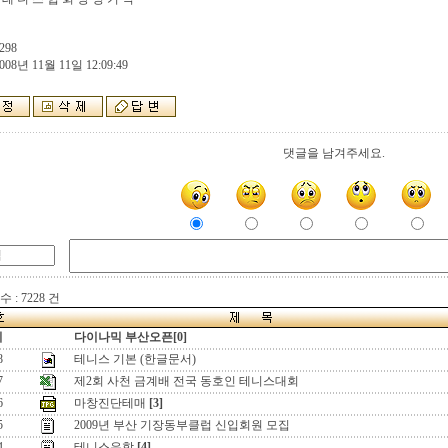
298
008년 11월 11일 12:09:49
댓글을 남겨주세요.
 : 7228 건
지
다이나믹 부산오픈[0]
8
테니스 기본 (한글문서)
7
제2회 사천 금계배 전국 동호인 테니스대회
6
마창진단테매
[3]
5
2009년 부산 기장동부클럽 신입회원 모집
4
테니스유학
[4]