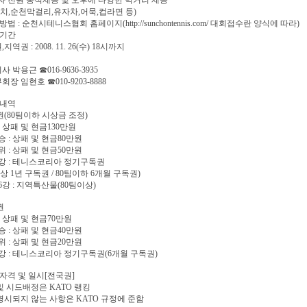
 전원 중식제공 및 오후에 다양한 먹거리 제공
치,순천막걸리,유자차,어묵,컵라면 등)
법 : 순천시테니스협회 홈페이지(http://sunchontennis.com/ 대회접수란 양식에 따라)
청기간
,지역권 : 2008. 11. 26(수) 18시까지
사 박용근 ☎016-9636-3935
회장 임현호 ☎010-9203-8888
상내역
권(80팀이하 시상금 조정)
 : 상패 및 현금130만원
 승 : 상패 및 현금80만원
위 : 상패 및 현금50만원
8강 : 테니스코리아 정기구독권
이상 1년 구독권 / 80팀이하 6개월 구독권)
16강 : 지역특산물(80팀이상)
권
 : 상패 및 현금70만원
 승 : 상패 및 현금40만원
위 : 상패 및 현금20만원
8강 : 테니스코리아 정기구독권(6개월 구독권)
자격 및 일시[전국권]
 및 시드배정은 KATO 랭킹
 명시되지 않는 사항은 KATO 규정에 준함