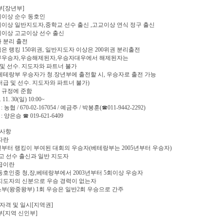
부[장년부]
0세이상 순수 동호인
5세이상 일반지도자,중학교 선수 출신 ,고교이상 연식 정구 출신
0세이상 고교이상 선수 출신
자 분리 출전
급은 랭킹 150위권, 일반지도자 이상은 200위권 분리출전
인부우승자,우승해제된자,우승자대우에서 해제된자는
및 선수. 지도자와 파트너 불가
 베테랑부 우승자가 청.장년부에 출전할 시, 우승자로 출전 가능
슈퍼급 및 선수. 지도자와 파트너 불가)
TO 규정에 준함
 11. 30(일) 10:00~
 농협 / 670-02-167054 / 예금주 / 박봉훈(☎011-9442-2292)
: 양은승 ☎ 019-621-6409
통사항
자란
03년부터 랭킹이 부여된 대회의 우승자(베테랑부는 2005년부터 우승자)
중.고 선수 출신과 일반 지도자
급이란
 동호인중 청,장,베테랑부에서 2003년부터 5회이상 우승자
 지도자의 신분으로 우승 경력이 없는자
스부(왕중왕부) 1회 우승은 일반2회 우승으로 간주
자격 및 일시[지역권]
부[지역 신인부]