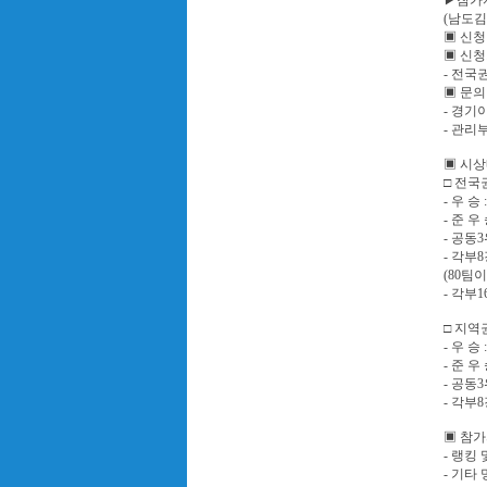
▶참가자
(남도김
▣ 신청방
▣ 신
- 전국권
▣ 문의
- 경기이
- 관리부
▣ 시
□ 전국
- 우 승
- 준 우
- 공동3
- 각부
(80팀
- 각부
□ 지역
- 우 승
- 준 우
- 공동3
- 각부
▣ 참가
- 랭킹
- 기타