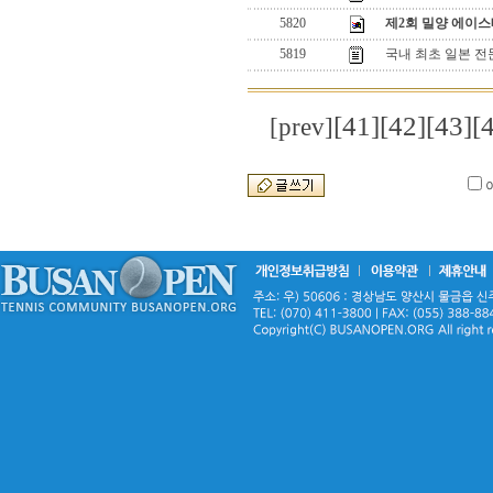
5820
제2회 밀양 에이
5819
국내 최초 일본 전
[41]
[42]
[43]
[
[prev]