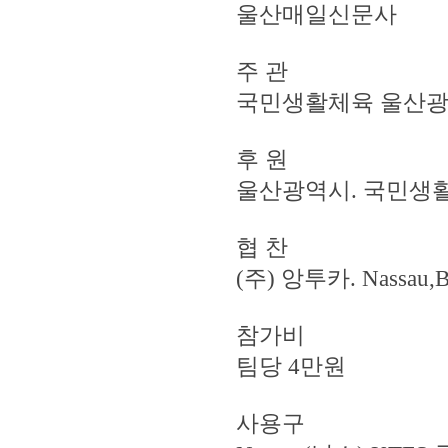
울산매일신문사
주 관
국민생활체육 울산
후 원
울산광역시. 국민생
협 찬
(주) 앙투카. Nassau
참가비
팀당 4만원
사용구