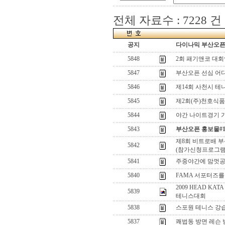
전체 자료수 : 7228 건
공지
다이나믹 부산오픈[
5848
2회 패기앤코 대
5847
부산오픈 선심 어
5846
제14회 사천시 
5845
제2회(주)천호식
5844
야간 나이트경기 가
5843
부산오픈 홍보물#
제8회 비트로배 
5842
(참가신청프로그램
5841
주중야간에 맘껏
5840
FAMA 서포터즈를
2009 HEAD K
5839
테니스대회
5838
스포원 테니스 강습
5837
쾌법동 방면 레슨 