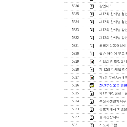
5836
감인대 !
5835
제12회 한새벌 
5834
제12회 한새벌 
5833
제12회 한새벌 
5832
제12회 한새벌 
5831
해외게임동영상이
5830
윌슨 어린이 무료 
5829
신입회원 모집합
5828
제 12회 한새벌 
5827
제9회 부산Ace
5826
2009부산오픈 힘찬
5825
제1회마창진전국단
5824
부산시생활체육무
5823
동호회에서 회원을
5822
볼머신삽니다
5821
지도자 구함