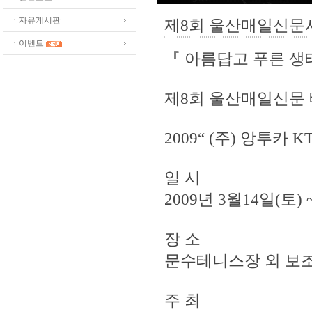
ㆍ자유게시판
제8회 울산매일신문
ㆍ이벤트
『 아름답고 푸른 생
제8회 울산매일신문 
2009“ (주) 앙투카 K
일 시
2009년 3월14일(토) ~
장 소
문수테니스장 외 보
주 최