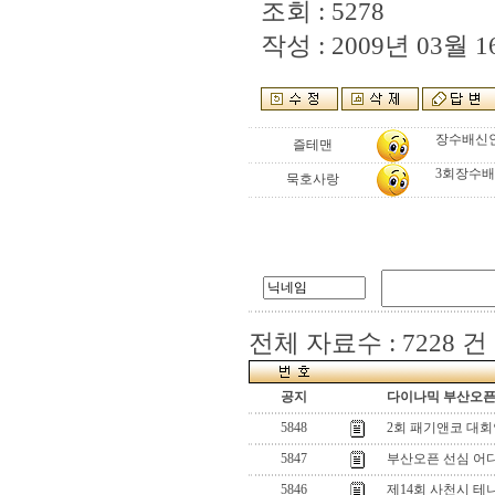
조회 : 5278
작성 : 2009년 03월 16
장수배신
즐테맨
3회장수배
묵호사랑
전체 자료수 : 7228 건
공지
다이나믹 부산오픈[
5848
2회 패기앤코 대
5847
부산오픈 선심 어
5846
제14회 사천시 