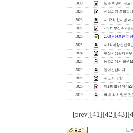
5830
윌슨 어린이 무료 
5829
신입회원 모집합
5828
제 12회 한새벌 
5827
제9회 부산Ace
5826
2009부산오픈 힘찬
5825
제1회마창진전국단
5824
부산시생활체육무
5823
동호회에서 회원을
5822
볼머신삽니다
5821
지도자 구함
5820
제2회 밀양 에이
5819
국내 최초 일본 전
[41]
[42]
[43]
[
[prev]