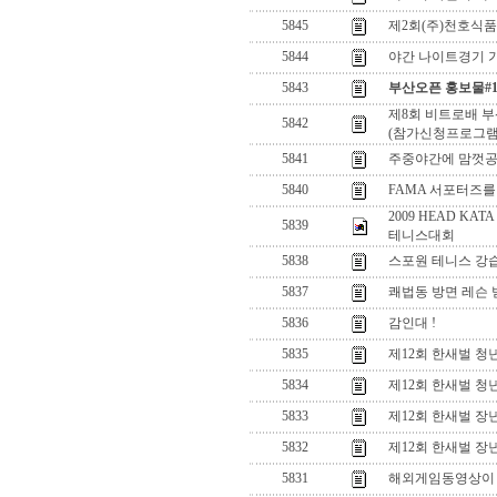
5845
제2회(주)천호식
5844
야간 나이트경기 가
5843
부산오픈 홍보물#
제8회 비트로배 
5842
(참가신청프로그램
5841
주중야간에 맘껏
5840
FAMA 서포터즈를
2009 HEAD K
5839
테니스대회
5838
스포원 테니스 강습
5837
쾌법동 방면 레슨 
5836
감인대 !
5835
제12회 한새벌 
5834
제12회 한새벌 
5833
제12회 한새벌 
5832
제12회 한새벌 
5831
해외게임동영상이