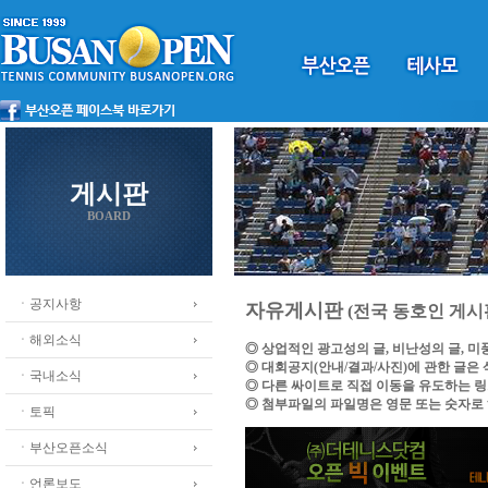
게시판
BOARD
ㆍ공지사항
자유게시판
(전국 동호인 게시
ㆍ해외소식
◎ 상업적인 광고성의 글, 비난성의 글, 
◎ 대회공지(안내/결과/사진)에 관한 글은
ㆍ국내소식
◎ 다른 싸이트로 직접 이동을 유도하는 
◎ 첨부파일의 파일명은 영문 또는 숫자로
ㆍ토픽
ㆍ부산오픈소식
ㆍ언론보도