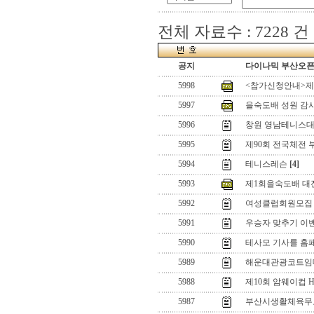
전체 자료수 : 7228 건
공지
다이나믹 부산오픈[
5998
<참가신청안내>제
5997
을숙도배 성원 감
5996
창원 영남테니스대
5995
제90회 전국체전 
5994
테니스레슨
[4]
5993
제1회을숙도배 대
5992
여성클럽회원모집
5991
우승자 맞추기 이벤
5990
테사모 기사를 홈
5989
해운대관광코트임대
5988
제10회 암웨이컵 H
5987
부산시생활체육무