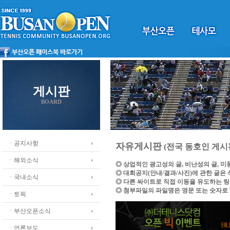
게시판
BOARD
ㆍ공지사항
자유게시판
(전국 동호인 게시
ㆍ해외소식
◎ 상업적인 광고성의 글, 비난성의 글, 
◎ 대회공지(안내/결과/사진)에 관한 글은
ㆍ국내소식
◎ 다른 싸이트로 직접 이동을 유도하는 
◎ 첨부파일의 파일명은 영문 또는 숫자로
ㆍ토픽
ㆍ부산오픈소식
ㆍ언론보도