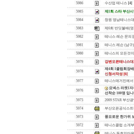
5986
수산업 테니스
[4]
5985
제1회 스타 부산
5984
창원 영남테니스
5983
제6회 반딧불배(영
5982
테니스 레슨 문의
[
5981
테니스 레슨 (남구)
5980
테니스의 모든것이
5979
강변오픈테니스대
제4회 I클럽회장
5978
신청서작성
[6]
5977
테니스매거진에서 
요넥스 라켓1자
5976
선착순 100명 입
5975
2009 STAR 
5974
부산오픈공식스트링어
5973
풍요로운 한가위 
5972
테니스클럽 소개부
5971
테니스 동호인마을