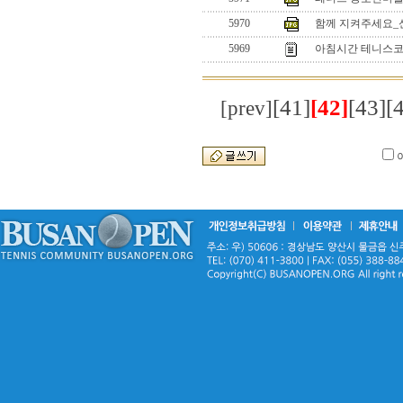
5970
함께 지켜주세요_
5969
아침시간 테니스코
[41]
[42]
[43]
[
[prev]