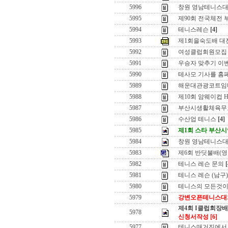
5996
창원 영남테니스대
5995
제90회 전국체전 
5994
테니스레슨
[4]
5993
제1회을숙도배 대
5992
여성클럽회원모집
5991
우승자 맞추기 이벤
5990
테사모 기사를 홈
5989
해운대관광코트임대
5988
제10회 암웨이컵 H
5987
부산시생활체육무
5986
수산업 테니스
[4]
5985
제1회 스타 부산
5984
창원 영남테니스
5983
제6회 반딧불배(영
5982
테니스 레슨 문의
[
5981
테니스 레슨 (남구)
5980
테니스의 모든것이
5979
강변오픈테니스대
제4회 I클럽회장
5978
신청서작성
[6]
5977
테니스매거진에서 