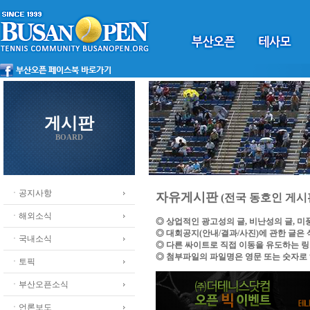
게시판
BOARD
ㆍ공지사항
자유게시판
(전국 동호인 게시
ㆍ해외소식
◎ 상업적인 광고성의 글, 비난성의 글, 
◎ 대회공지(안내/결과/사진)에 관한 글은
ㆍ국내소식
◎ 다른 싸이트로 직접 이동을 유도하는 
◎ 첨부파일의 파일명은 영문 또는 숫자로
ㆍ토픽
ㆍ부산오픈소식
ㆍ언론보도