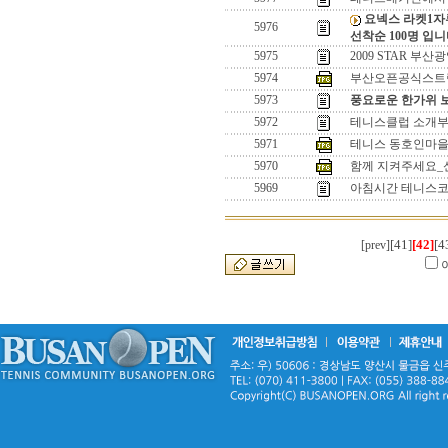
요넥스 라켓1자
5976
선착순 100명 입
5975
2009 STAR 
5974
부산오픈공식스트링어
5973
풍요로운 한가위 
5972
테니스클럽 소개부
5971
테니스 동호인마을
5970
함께 지켜주세요_
5969
아침시간 테니스코
[41]
[42]
[4
[prev]