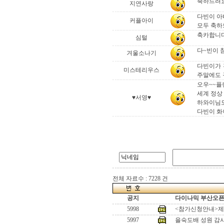
축하드려요.
지연사랑
다빈이 아
커플아이
모두 축하
축카합니다
심털
다~빈이 참
겨울소나기
다빈이가 
미스테리우스
주말에도 
오우~~플랜
세계 정상 
♥서영♥
하와이님도.
다빈이 화이
전체 자료수 : 7228 건
공지
다이나믹 부산오픈[
5998
<참가신청안내>제
5997
을숙도배 성원 감