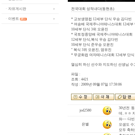
ㆍ자유게시판
전국대회 성적내다(동현초)
ㆍ이벤트
* 교보생명컵 12세부 단식 우승 김다빈
* 여송배 국제주니어테니스대회 12세부 
10세부 단식 3위 오윤진
* 국토정중앙배 국제주니어테니스대회
12세부 단식,복식 우승 김다빈
10세부 단식 준우승 오윤진
" 복식 3위 오윤진, 염유진
* 무궁화컵 여자테니스대회 12세부 단식
열심히 하신 선수와 지도하신 선생님 수
파일 :
조회 : 4421
작성 : 2009년 09월 07일 17:59:06
30년전 
jod2580
데..ㅎㅎ
와~~ 다빈
은별
오샘도 수
모두 축하