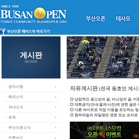
게시판
BOARD
ㆍ공지사항
자유게시판
(전국 동호인 게시
ㆍ해외소식
◎ 상업적인 광고성의 글, 비난성의 글, 
◎ 대회공지(안내/결과/사진)에 관한 글은
ㆍ국내소식
◎ 다른 싸이트로 직접 이동을 유도하는 
◎ 첨부파일의 파일명은 영문 또는 숫자로
ㆍ토픽
ㆍ부산오픈소식
ㆍ언론보도