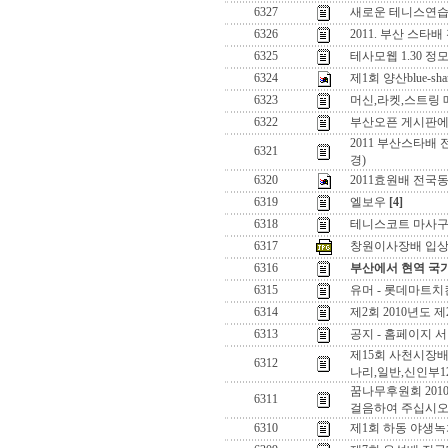
6327
새로운 테니스연습
6326
2011. 부산 스타
6325
테사모웹 1.30 정
6324
제1회 양산blue-sh
6323
머신,라켓,스트링 
6322
부산오픈 게시판에 
2011 부산스타배
6321
경)
6320
2011효원배 전
6319
엘보우
[4]
6318
테니스코트 마사
6317
창원이사장배 입상
6316
부산에서 현역 국가
6315
유머 - 롯데마트치
6314
제2회 2010년
6313
공지 - 홈페이지 
제15회 사천시장배
6312
나리,일반,신인부12/
꿈나무후원회 201
6311
걸음하여 주십시
6310
제1회 하동 야생녹차