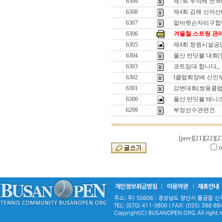
6309
제7회 우석배 전국
6308
제4회 김해 신어산배
6307
알바렛슨자리구합
6306
겨울철 스트링 관
6305
제4회 창원시설공
6304
울산 반딧불 대회(영
6303
코트임대 합니다,,
6302
I클럽회장배 신인부
6301
강변대회(쌍용클럽
6300
울산 반딧불 테니
6299
부정선수관련건.
[21]
[22]
[2
[prev]