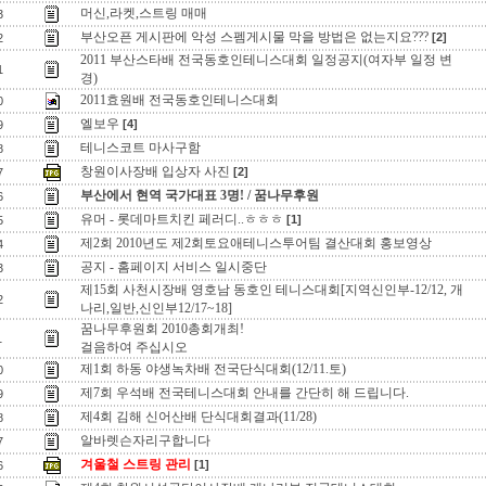
머신,라켓,스트링 매매
3
부산오픈 게시판에 악성 스펨게시물 막을 방법은 없는지요???
[2]
2
2011 부산스타배 전국동호인테니스대회 일정공지(여자부 일정 변
1
경)
2011효원배 전국동호인테니스대회
0
엘보우
[4]
9
테니스코트 마사구함
8
창원이사장배 입상자 사진
[2]
7
부산에서 현역 국가대표 3명! / 꿈나무후원
6
유머 - 롯데마트치킨 페러디..ㅎㅎㅎ
[1]
5
제2회 2010년도 제2회토요애테니스투어팀 결산대회 홍보영상
4
공지 - 홈페이지 서비스 일시중단
3
제15회 사천시장배 영호남 동호인 테니스대회[지역신인부-12/12, 개
2
나리,일반,신인부12/17~18]
꿈나무후원회 2010총회개최!
1
걸음하여 주십시오
제1회 하동 야생녹차배 전국단식대회(12/11.토)
0
제7회 우석배 전국테니스대회 안내를 간단히 해 드립니다.
9
제4회 김해 신어산배 단식대회결과(11/28)
8
알바렛슨자리구합니다
7
겨울철 스트링 관리
[1]
6