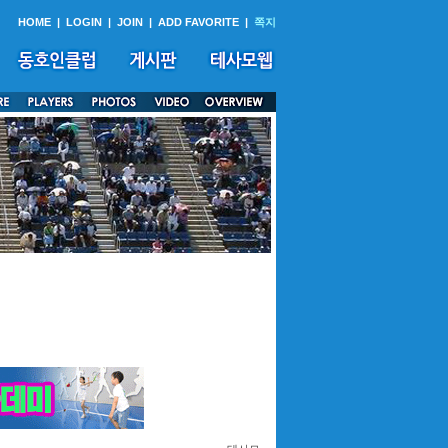
HOME
|
LOGIN
|
JOIN
|
ADD FAVORITE
|
쪽지