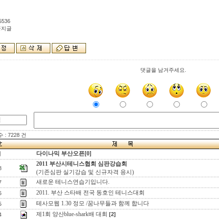
5536
공지글
댓글을 남겨주세요.
: 7228 건
다이나믹 부산오픈[0]
지
2011 부산시테니스협회 심판강습회
8
(기존심판 실기강습 및 신규자격 응시)
새로운 테니스연습기입니다.
7
2011. 부산 스타배 전국 동호인 테니스대회
6
테사모웹 1.30 정모 /꿈나무들과 함께 합니다
5
제1회 양산blue-shark배 대회
[2]
4