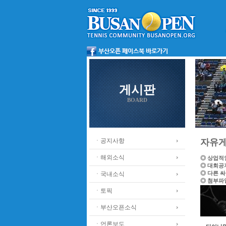
게시판
BOARD
ㆍ공지사항
자유
ㆍ해외소식
◎ 상업적
◎ 대회공
◎ 다른 
ㆍ국내소식
◎ 첨부파
ㆍ토픽
ㆍ부산오픈소식
ㆍ언론보도