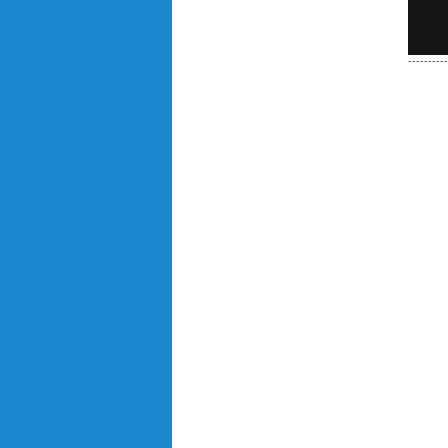
----------