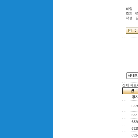
파일 :
조회 : 6
작성 : 
전체 자료수 
공
632
632
632
632
632