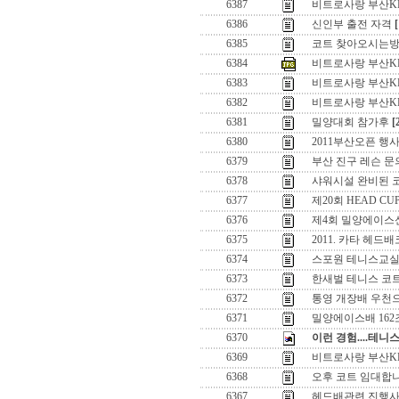
6387
비트로사랑 부산K
6386
신인부 출전 자격
[
6385
코트 찾아오시는
6384
비트로사랑 부산K
6383
비트로사랑 부산K
6382
비트로사랑 부산K
6381
밀양대회 참가후
[
6380
2011부산오픈 행
6379
부산 진구 레슨 문
6378
샤워시설 완비된 
6377
제20회 HEAD CU
6376
제4회 밀양에이스
6375
2011. 카타 헤드
6374
스포원 테니스교실
6373
한새벌 테니스 코
6372
통영 개장배 우천으
6371
밀양에이스배 162
6370
이런 경험....테니
6369
비트로사랑 부산K
6368
오후 코트 임대합
6367
헤드배관련 진행사