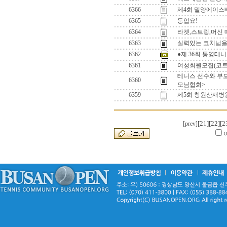
6366
제4회 밀양에이스
6365
등업요!
6364
라켓,스트링,머신 
6363
실력있는 코치님을
6362
●제 36회 통영테
6361
여성회원모집(코트
테니스 선수와 부
6360
모님협회>
6359
제5회 창원산재병원
[21]
[22]
[2
[prev]