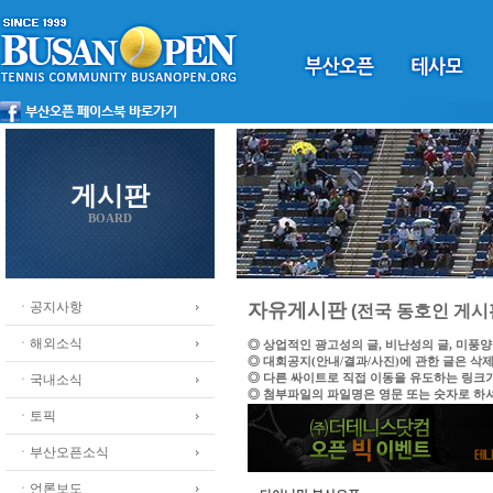
게시판
BOARD
ㆍ공지사항
자유게시판
(전국 동호인 게시
ㆍ해외소식
◎ 상업적인 광고성의 글, 비난성의 글, 미풍
◎ 대회공지(안내/결과/사진)에 관한 글은 삭
◎ 다른 싸이트로 직접 이동을 유도하는 링크
ㆍ국내소식
◎ 첨부파일의 파일명은 영문 또는 숫자로 하
ㆍ토픽
ㆍ부산오픈소식
ㆍ언론보도