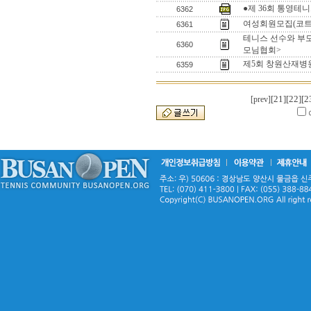
●제 36회 통영테
6362
여성회원모집(코트
6361
테니스 선수와 부
6360
모님협회>
제5회 창원산재병원
6359
[21]
[22]
[2
[prev]