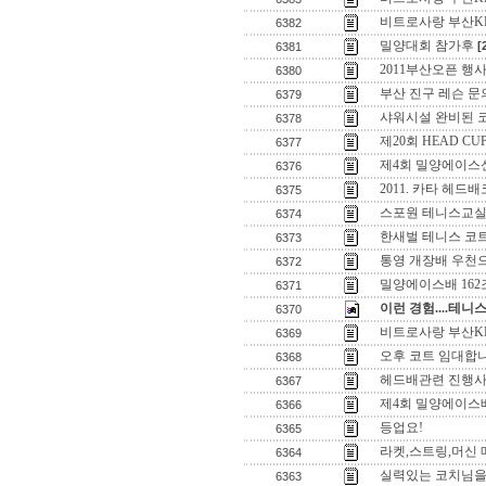
비트로사랑 부산K
6382
밀양대회 참가후
[
6381
2011부산오픈 행
6380
부산 진구 레슨 문
6379
샤워시설 완비된 
6378
제20회 HEAD CU
6377
제4회 밀양에이스
6376
2011. 카타 헤드
6375
스포원 테니스교실
6374
한새벌 테니스 코
6373
통영 개장배 우천으
6372
밀양에이스배 162
6371
이런 경험....테니
6370
비트로사랑 부산K
6369
오후 코트 임대합
6368
헤드배관련 진행사
6367
제4회 밀양에이스
6366
등업요!
6365
라켓,스트링,머신 
6364
실력있는 코치님을
6363