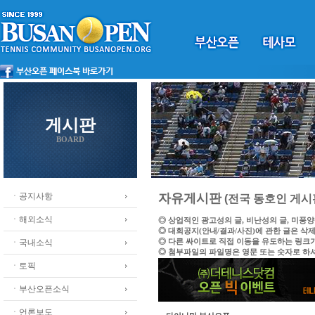
게시판
BOARD
ㆍ공지사항
자유게시판
(전국 동호인 게시
ㆍ해외소식
◎ 상업적인 광고성의 글, 비난성의 글, 미풍
◎ 대회공지(안내/결과/사진)에 관한 글은 삭
◎ 다른 싸이트로 직접 이동을 유도하는 링크
ㆍ국내소식
◎ 첨부파일의 파일명은 영문 또는 숫자로 하
ㆍ토픽
ㆍ부산오픈소식
ㆍ언론보도