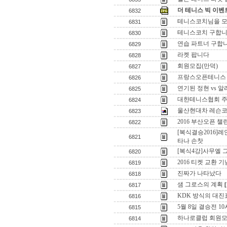
더 테니스 빅 이벤트
6832
테니스코치님을 
6831
테니스코치 구합니
6830
연습 파트너 구합니
6829
라켓 팝니다
6828
회원모집(만덕)
6827
프랑스오픈테니스
6826
연기된 정현 vs 
6825
대한테니스협회 주
6824
울산현대차 레슨
6823
2016 부산오픈 
6822
[복식결승2016]
6821
타나 손찻
[복식4강]사무엘 
6820
2016 티켓 교환 
6819
진짜가 나타났다
6818
샘 그로스의 계획
[
6817
KDK 방식의 대진
6816
5월 8일 결승전 1
6815
하나로클럽 회원
6814