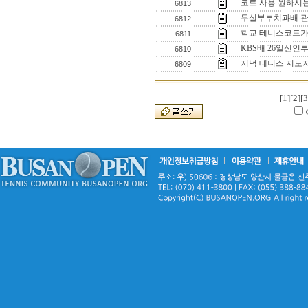
코트 사용 원하시
6813
두실부부치과배 관
6812
학교 테니스코트가 사
6811
KBS배 26일신인
6810
저녁 테니스 지도
6809
[1]
[2]
[3