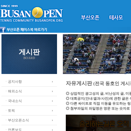
게시판
BOARD
ㆍ공지사항
자유게시판
(전국 동호인 게시
ㆍ해외소식
◎ 상업적인 광고성의 글, 비난성의 글, 
◎ 대회공지(안내/결과/사진)에 관한 글은
ㆍ국내소식
◎ 다른 싸이트로 직접 이동을 유도하는 
◎ 첨부파일의 파일명은 영문 또는 숫자로
ㆍ토픽
ㆍ부산오픈소식
ㆍ언론보도