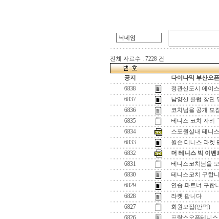
전체 자료수 : 7228 건
공지
다이나믹 부산오픈[
6838
정관신도시 에이스
6837
남양산 클럽 창단 
6836
코치님을 공개 모
6835
테니스 코치 자리 
6834
스포원실내 테니
6833
윌슨 테니스 라켓
6832
더 테니스 빅 이벤트
6831
테니스코치님을 
6830
테니스코치 구합니
6829
연습 파트너 구합니
6828
라켓 팝니다
6827
회원모집(만덕)
6826
프랑스오픈테니스