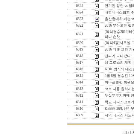
6825
연기된 정현 vs 
6824
대한테니스협회 주
6823
울산현대차 레슨
6822
2016 부산오픈 
[복식결승2016]
6821
타나 손찻
6820
[복식4강]사무엘 
6819
2016 티켓 교환 
6818
진짜가 나타났다
6817
샘 그로스의 계획
[
6816
KDK 방식의 대진
6815
5월 8일 결승전 1
6814
하나로클럽 회원
6813
코트 사용 원하시
6812
두실부부치과배 관
6811
학교 테니스코트가 사
6810
KBS배 26일신인
6809
저녁 테니스 지도
[1]
[2]
[3