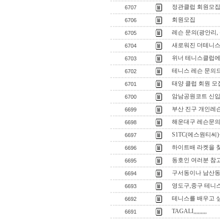
정관클럽 회원모
6707
회원모집
6706
레슨 문의(광안리,
6705
새로워진 더테니스 
6704
위너 테니스클럽에
6703
테니스 레슨 문의
6702
태양 클럽 회원 모
6701
암남공원코트 신입
6700
부산 진구 개인레
6699
해운대구 레슨문
6698
S1TC(에스원티씨
6697
하이트배 라켓을 
6696
동호인 여러분 참고
6695
구서동이나 남산동
6694
영도구,중구 테니스
6693
테니스를 배우고 싶
6692
TAGALI,,,,,,,,,
6691