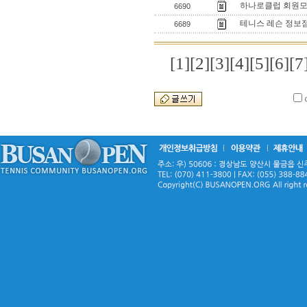
하나로클럽 회원
6690
테니스 레슨 정보
6689
[1]
[2]
[3]
[4]
[5]
[6]
[7