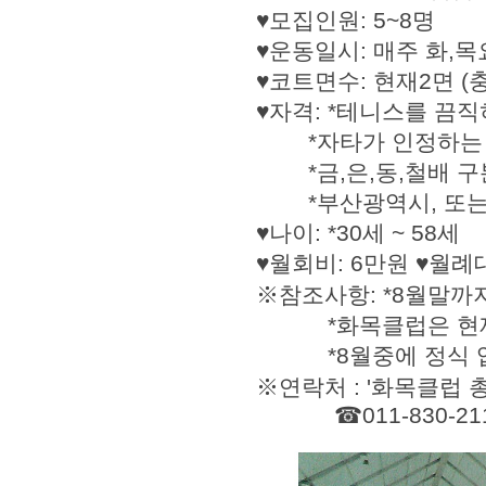
♥모집인원: 5~8명
♥운동일시: 매주 화,목
♥코트면수: 현재2면 (
♥자격: *테니스를 끔
*자타가 인정하는 
*금,은,동,철배 구
*부산광역시, 또는
♥나이: *30세 ~ 58세
♥월회비: 6만원 ♥월례
※참조사항: *8월말까
*화목클럽은 현재 
*8월중에 정식 입주
※연락처 : '화목클럽 
☎011-830-21