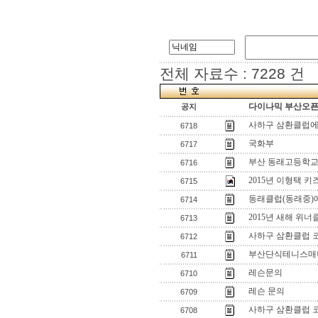
전체 자료수 : 7228 건
다이나믹 부산오픈[
공지
사하구 삼환클럽에
6718
국화부
6717
부산 동래고등학교
6716
2015년 이형택 
6715
동래클럽(동래중)
6714
2015년 새해 위
6713
사하구 삼환클럽 
6712
부산단식테니스매니
6711
레슨문의
6710
레슨 문의
6709
사하구 삼환클럽 
6708