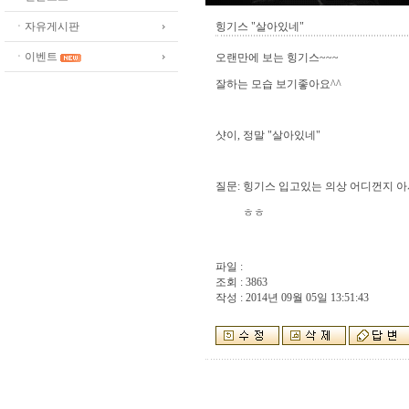
ㆍ자유게시판
힝기스 "살아있네"
ㆍ이벤트
오랜만에 보는 힝기스~~~
잘하는 모습 보기좋아요^^
샷이, 정말 "살아있네"
질문: 힝기스 입고있는 의상 어디껀지 아시
ㅎㅎ
파일 :
조회 : 3863
작성 : 2014년 09월 05일 13:51:43