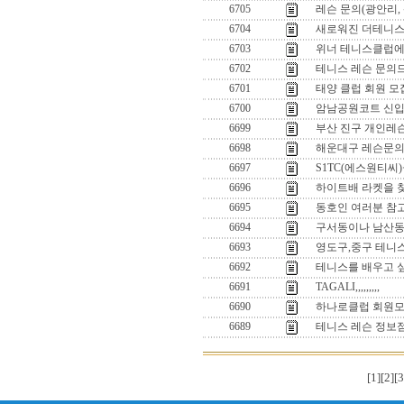
6705
레슨 문의(광안리,
6704
새로워진 더테니스 
6703
위너 테니스클럽에
6702
테니스 레슨 문의
6701
태양 클럽 회원 모
6700
암남공원코트 신입
6699
부산 진구 개인레
6698
해운대구 레슨문
6697
S1TC(에스원티씨
6696
하이트배 라켓을 
6695
동호인 여러분 참고
6694
구서동이나 남산동
6693
영도구,중구 테니스
6692
테니스를 배우고 싶
6691
TAGALI,,,,,,,,,
6690
하나로클럽 회원
6689
테니스 레슨 정보
[1]
[2]
[3