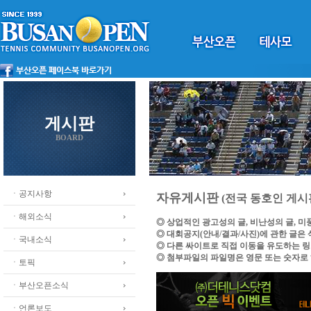
게시판
BOARD
ㆍ공지사항
자유게시판
(전국 동호인 게시
ㆍ해외소식
◎ 상업적인 광고성의 글, 비난성의 글, 
◎ 대회공지(안내/결과/사진)에 관한 글은
ㆍ국내소식
◎ 다른 싸이트로 직접 이동을 유도하는 
◎ 첨부파일의 파일명은 영문 또는 숫자로
ㆍ토픽
ㆍ부산오픈소식
ㆍ언론보도