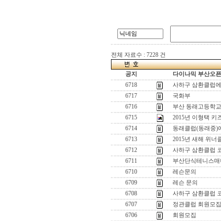
전체 자료수 : 7228 건
공지
다이나믹 부산오픈[
6718
사하구 삼환클럽에
6717
국화부
6716
부산 동래고등학교
6715
2015년 이형택 
6714
동래클럽(동래중)
6713
2015년 새해 위
6712
사하구 삼환클럽 
6711
부산단식테니스매니
6710
레슨문의
6709
레슨 문의
6708
사하구 삼환클럽 
6707
정관클럽 회원모
6706
회원모집