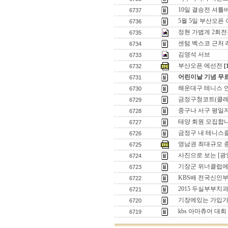
10일 결승전 셔
6737
5월 5일 부산오픈 이
6736
정현 가볍게 2회전
6735
센텀 벡스코 근처 
6734
김영석 서브
6733
부산오픈 에선전
[
6732
어린이날 기념 무
6731
해운대구 테니스 
6730
금정구청코트(클레
6729
중구나 서구 평일
6728
태양 회원 모집합
6727
금정구 내 테니
6726
영남권 최대규모 
6725
사진으로 보는 [광
6724
기장군 위너클럽에
6723
KBS배 전국신인부
6722
2015 두실부부치과
6721
기장에있는 가입가
6720
kbs 아마츄어 대회
6719