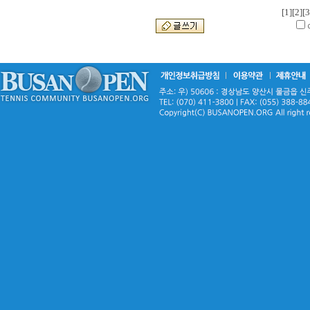
[1]
[2]
[3