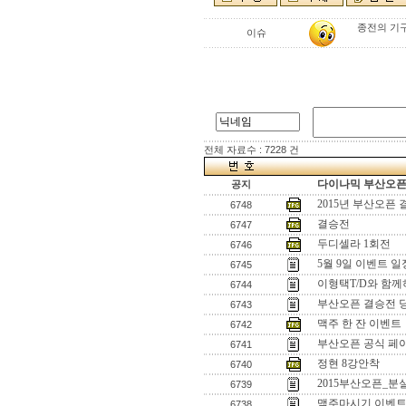
종전의 기
이슈
전체 자료수 : 7228 건
다이나믹 부산오픈[
공지
2015년 부산오픈
6748
결승전
6747
두디셀라 1회전
6746
5월 9일 이벤트 
6745
이형택T/D와 함께
6744
부산오픈 결승전 
6743
맥주 한 잔 이벤트
6742
부산오픈 공식 페이
6741
정현 8강안착
6740
2015부산오픈_분
6739
맥주마시기 이벤
6738