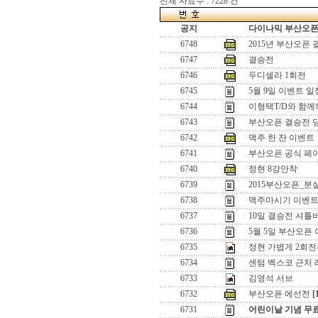
전체 자료수 : 7228 건
공지
다이나믹 부산오픈[
6748
2015년 부산오픈
6747
결승전
6746
두디셀라 1회전
6745
5월 9일 이벤트 
6744
이형택T/D와 함께
6743
부산오픈 결승전 
6742
맥주 한 잔 이벤트
6741
부산오픈 공식 페이
6740
정현 8강안착
6739
2015부산오픈_분
6738
맥주마시기 이벤
6737
10일 결승전 셔
6736
5월 5일 부산오픈 이
6735
정현 가볍게 2회전
6734
센텀 벡스코 근처 
6733
김영석 서브
6732
부산오픈 에선전
[
6731
어린이날 기념 무