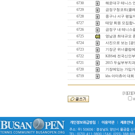
6730
해운대구 테니스 
6729
금정구청코트(클레
6728
중구나 서구 평일
6727
태양 회원 모집합
6726
금정구 내 테니
6725
영남권 최대규모 
6724
사진으로 보는 [광
6723
기장군 위너클럽에
6722
KBS배 전국신인부
6721
2015 두실부부치과
6720
기장에있는 가입가
6719
kbs 아마츄어 대회
[1]
[2]
[3