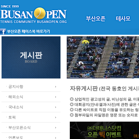
게시판
BOARD
ㆍ공지사항
자유게시판
(전국 동호인 게시
ㆍ해외소식
◎ 상업적인 광고성의 글, 비난성의 글, 
◎ 대회공지(안내/결과/사진)에 관한 글은
ㆍ국내소식
◎ 다른 싸이트로 직접 이동을 유도하는 
◎ 첨부파일의 파일명은 영문 또는 숫자로
ㆍ토픽
ㆍ부산오픈소식
ㆍ언론보도