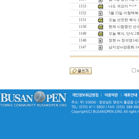
1153
나도 귀요미 *^^*
1152
5월 15일 이형택
1151
오늘 선전한 복식 선수
1150
현재 시합중인 선수들
1149
오늘 복식, 단식 
1148
정현 vs 정석영
1147
남지성vs양증화 