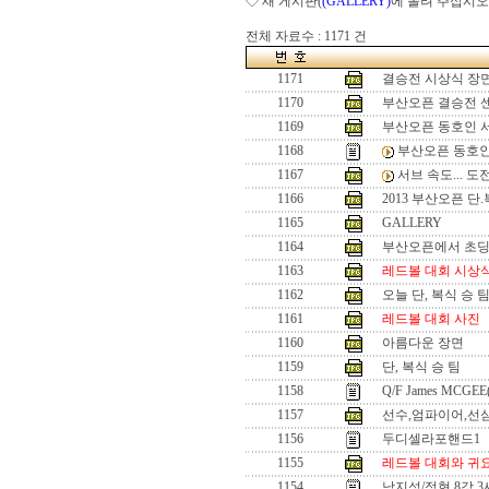
◇ 새 게시판(
(GALLERY)
에 올려 주십시오
전체 자료수 : 1171 건
1171
결승전 시상식 장
1170
부산오픈 결승전 
1169
부산오픈 동호인 
1168
부산오픈 동호인
1167
서브 속도... 
1166
2013 부산오픈 단
1165
GALLERY
1164
부산오픈에서 초
1163
레드볼 대회 시상
1162
오늘 단, 복식 승 
1161
레드볼 대회 사진
1160
아름다운 장면
1159
단, 복식 승 팀
1158
Q/F James MCGEE
1157
선수,엄파이어,선
1156
두디셀라포핸드1
1155
레드볼 대회와 귀
1154
남지성/정현 8강 