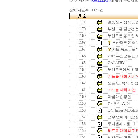
◇ 새 게시판(
(GALLERY)
에 올려 주십시오
전체 자료수 : 1171 건
1171
결승전 시상식 장
1170
부산오픈 결승전 
1169
부산오픈 동호인 
1168
부산오픈 동호인
1167
서브 속도... 
1166
2013 부산오픈 단
1165
GALLERY
1164
부산오픈에서 초
1163
레드볼 대회 시상
1162
오늘 단, 복식 승 
1161
레드볼 대회 사진
1160
아름다운 장면
1159
단, 복식 승 팀
1158
Q/F James MCGEE
1157
선수,엄파이어,선
1156
두디셀라포핸드1
1155
레드볼 대회와 귀
1154
남지성/정현 8강 