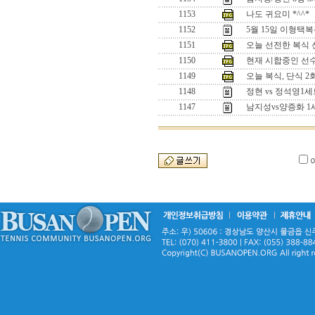
1153
나도 귀요미 *^^*
1152
5월 15일 이형택
1151
오늘 선전한 복식 선수
1150
현재 시합중인 선수들
1149
오늘 복식, 단식 
1148
정현 vs 정석영
1147
남지성vs양증화 