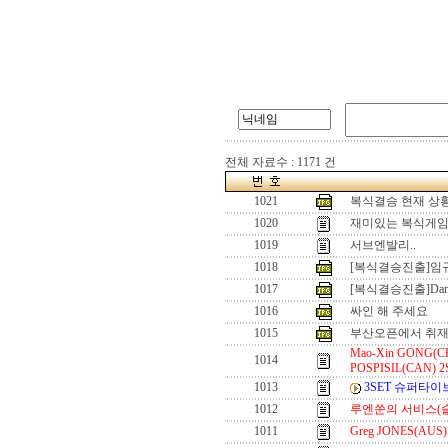
전체 자료수 : 1171 건
1021
복식결승 현재 상
1020
재미있는 복식게
1019
서브엔발리..
1018
[복식결승진출]임
1017
[복식결승진출]Dan
1016
싸인 해 주세요
1015
부산오픈에서 취재
Mao-Xin GONG(CHN
1014
POSPISIL(CAN) 
1013
3SET 슈퍼타
1012
루엔쑨의 서비스(
1011
Greg JONES(AU