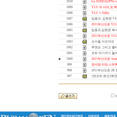
1010
Go SOEDA(JPN) vs
1009
Y.LU 의 서브,포
1008
Y.LU 's Volley
1007
임용규, 김현준 V
1006
2011부산오픈 Y.LU
1005
임용규,김현준 복
1004
2011부산오픈 Y.LU
1003
선수들 이모저모
1002
루엔순 그리고 월터
1001
코트 여기저기 둘러
▶
1000
2011부산오픈 Ami
999
정석영 리턴,스트록
998
2011부산오픈 2R 
997
1번코트 본선2회전