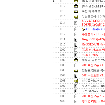
▶
1018
[복식결승진출]임
1017
[복식결승진출]Dan
1016
싸인 해 주세요
1015
부산오픈에서 취재
Mao-Xin GONG(CHN
1014
POSPISIL(CAN) 
1013
3SET 슈퍼타
1012
루엔쑨의 서비스(
1011
Greg JONES(AU
1010
Go SOEDA(JPN) vs
1009
Y.LU 의 서브,포
1008
Y.LU 's Volley
1007
임용규, 김현준 V
1006
2011부산오픈 Y.LU
1005
임용규,김현준 복
1004
2011부산오픈 Y.LU
1003
선수들 이모저모
1002
루엔순 그리고 월터
1001
코트 여기저기 둘러
1000
2011부산오픈 Ami
999
정석영 리턴,스트록