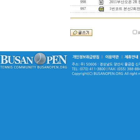
998
2011부산오픈 2R 
997
1번코트 본선2회전