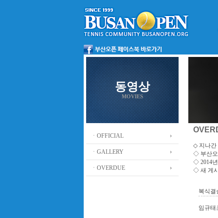
동영상
MOVIES
OVER
ㆍOFFICIAL
◇ 지나간 
ㆍGALLERY
◇
부산오
◇ 201
ㆍOVERDUE
◇ 새 게
복식결
임규태조