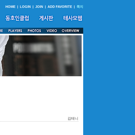
HOME
|
LOGIN
|
JOIN
|
ADD FAVORITE
|
쪽지
김테니