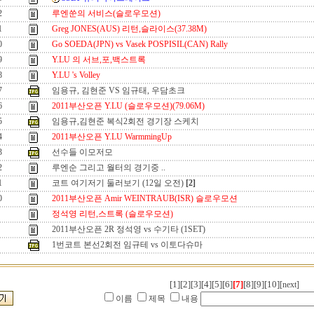
2
루엔쑨의 서비스(슬로우모션)
1
Greg JONES(AUS) 리턴,슬라이스(37.38M)
0
Go SOEDA(JPN) vs Vasek POSPISIL(CAN) Rally
9
Y.LU 의 서브,포,백스트록
8
Y.LU 's Volley
7
임용규, 김현준 VS 임규태, 우담초크
6
2011부산오픈 Y.LU (슬로우모션)(79.06M)
5
임용규,김현준 복식2회전 경기장 스케치
4
2011부산오픈 Y.LU WarmmingUp
3
선수들 이모저모
2
루엔순 그리고 월터의 경기중 ..
1
코트 여기저기 둘러보기 (12일 오전)
[2]
0
2011부산오픈 Amir WEINTRAUB(ISR) 슬로우모션
정석영 리턴,스트록 (슬로우모션)
2011부산오픈 2R 정석영 vs 수기타 (1SET)
1번코트 본선2회전 임규테 vs 이토다슈마
[1]
[2]
[3]
[4]
[5]
[6]
[7]
[8]
[9]
[10]
[next]
이름
제목
내용