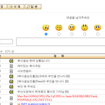
댓글을 남겨주세요.
 : 1171 건
1
복식결승 현재 상황입니다.
0
재미있는 복식게임
9
서브엔발리..
8
[복식결승진출]임규태와 부인을 만나다
[1]
7
[복식결승진출]Danai와 부인을 만나다.
[1]
6
싸인 해 주세요
5
부산오픈에서 취재중인 황서진 기자님
[1]
Mao-Xin GONG(CHN) /Zhe Li(CHN) vs Jamie BAKER(GBR)/Vasek
4
POSPISIL(CAN) 2SET FULL
3
3SET 슈퍼타이브레이크