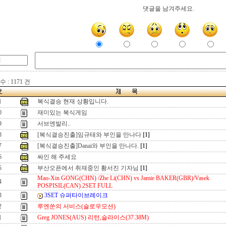
댓글을 남겨주세요.
 : 1171 건
1
복식결승 현재 상황입니다.
0
재미있는 복식게임
9
서브엔발리..
8
[복식결승진출]임규태와 부인을 만나다
[1]
7
[복식결승진출]Danai와 부인을 만나다.
[1]
6
싸인 해 주세요
5
부산오픈에서 취재중인 황서진 기자님
[1]
Mao-Xin GONG(CHN) /Zhe Li(CHN) vs Jamie BAKER(GBR)/Vasek
4
POSPISIL(CAN) 2SET FULL
3
3SET 슈퍼타이브레이크
2
루엔쑨의 서비스(슬로우모션)
1
Greg JONES(AUS) 리턴,슬라이스(37.38M)