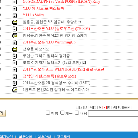
0
Go SOEDA(JPN) vs Vasek POSPISIL(CAN) Rally
9
Y.LU 의 서브,포,백스트록
8
Y.LU 's Volley
7
임용규, 김현준 VS 임규태, 우담초크
6
2011부산오픈 Y.LU (슬로우모션)(79.06M)
5
임용규,김현준 복식2회전 경기장 스케치
4
2011부산오픈 Y.LU WarmmingUp
3
선수들 이모저모
2
루엔순 그리고 월터의 경기중 ..
1
코트 여기저기 둘러보기 (12일 오전)
[2]
0
2011부산오픈 Amir WEINTRAUB(ISR) 슬로우모션
정석영 리턴,스트록 (슬로우모션)
2011부산오픈 2R 정석영 vs 수기타 (1SET)
1번코트 본선2회전 임규테 vs 이토다슈마
[1]
[2]
[3]
[4]
[5]
[6]
[7]
[8]
[9]
[10]
[next]
이름
제목
내용