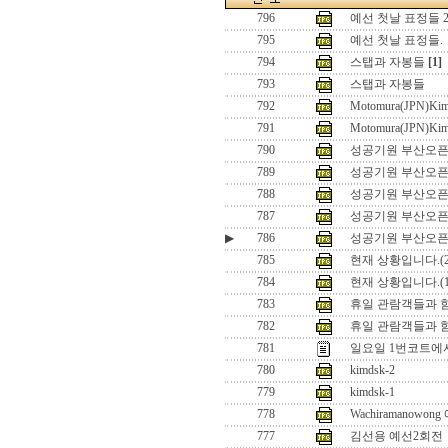
796
예선 첫날 표정들 
795
예선 첫날 표정들.
794
스탭과 자봉들
[1]
793
스탭과 자봉들
792
Motomura(JPN)Kim
791
Motomura(JPN)Kim
790
성공기원 부산오픈2
789
성공기원 부산오픈2
788
성공기원 부산오픈2
787
성공기원 부산오픈2
▶
786
성공기원 부산오픈2
785
현재 상황입니다.(2
784
현재 상황입니다.(1
783
휴일 관람객들과 함께
782
휴일 관람객들과 함
781
일요일 1번코트에서의 
780
kimdsk-2
779
kimdsk-1
778
Wachiramanowo
777
김선용 예선2회전