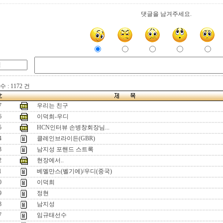
댓글을 남겨주세요.
 : 1172 건
7
우리는 친구
6
이덕희-우디
5
HCN인터뷰 손병창회장님...
4
클레인브라이든(GBR)
3
남지성 포핸드 스트록
2
현장에서..
1
베멜만스(벨기에)/우디(중국)
0
이덕희
9
정현
8
남지성
7
임규태선수