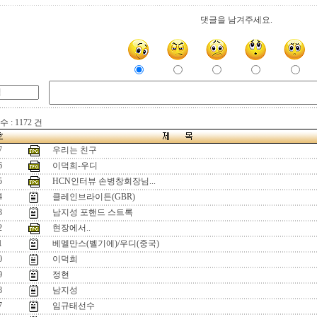
댓글을 남겨주세요.
 : 1172 건
7
우리는 친구
6
이덕희-우디
5
HCN인터뷰 손병창회장님...
4
클레인브라이든(GBR)
3
남지성 포핸드 스트록
2
현장에서..
1
베멜만스(벨기에)/우디(중국)
0
이덕희
9
정현
8
남지성
7
임규태선수