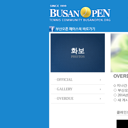
화보
PHOTOS
OVER
ㆍOFFICIAL
◇ 지나간 
ㆍGALLERY
◇
부산오
◇ 201
ㆍOVERDUE
◇ 새 게
클레인브