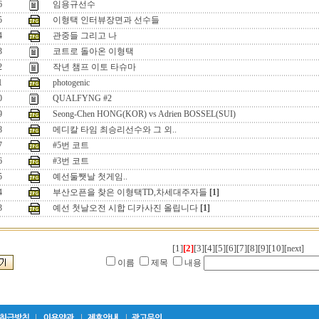
6
임용규선수
5
이형택 인터뷰장면과 선수들
4
관중들 그리고 나
3
코트로 돌아온 이형택
2
작년 챔프 이토 타슈마
1
photogenic
0
QUALFYNG #2
9
Seong-Chen HONG(KOR) vs Adrien BOSSEL(SUI)
8
메디칼 타임 최승리선수와 그 외..
7
#5번 코트
6
#3번 코트
5
예선둘쨋날 첫게임..
4
부산오픈을 찾은 이형택TD,차세대주자들
[1]
3
예선 첫날오전 시합 디카사진 올립니다
[1]
[1]
[2]
[3]
[4]
[5]
[6]
[7]
[8]
[9]
[10]
[next]
이름
제목
내용