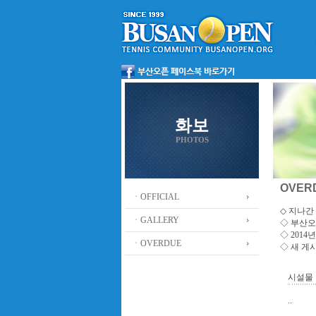
화보
PHOTOS
OVER
ㆍOFFICIAL
◇ 지나간 
ㆍGALLERY
◇
부산오
◇ 201
ㆍOVERDUE
◇ 새 게
시설물
..