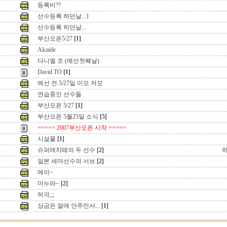
등록비??
선수등록 하던날...1
선수등록 하던날...
부산오픈5/27
[1]
Alcaide
다니엘 조 (예선첫째날)
David TO
[1]
예선 전 5/27일 이모 저모
연습중인 선수들
부산오픈 5/27
[1]
부산오픈 5월25일 소식
[5]
===== 2007부산오픈 시작 =====
시설물
[1]
슈퍼매치때의 두 선수
[2]
일본 세마선수의 서브
[2]
에이~
마누라~
[2]
허걱;;;
상금은 얼매 안주민서...
[1]