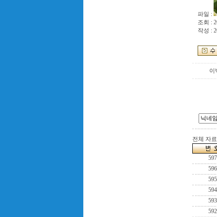
파일 :
조회 : 2
작성 : 2
이
전체 자료수
597
596
595
594
593
592