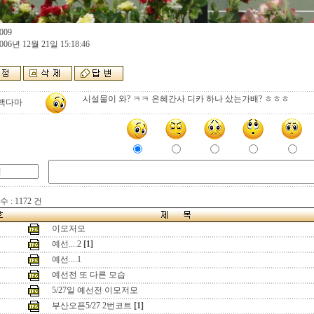
009
006년 12월 21일 15:18:46
시설물이 와? ㅋㅋ 은혜간사 디카 하나 샀는가배? ㅎㅎㅎ
백다마
 : 1172 건
이모저모
예선....2
[1]
예선....1
예선전 또 다른 모습
5/27일 예선전 이모저모
부산오픈5/27 2번코트
[1]