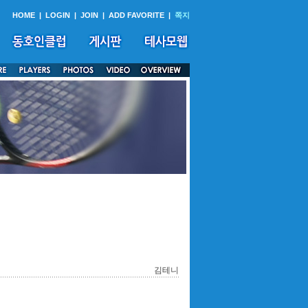
HOME
|
LOGIN
|
JOIN
|
ADD FAVORITE
|
쪽지
김테니