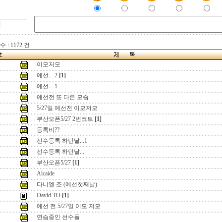
 : 1172 건
이모저모
예선....2
[1]
예선....1
예선전 또 다른 모습
5/27일 예선전 이모저모
부산오픈5/27 2번코트
[1]
등록비??
선수등록 하던날...1
선수등록 하던날...
부산오픈5/27
[1]
Alcaide
다니엘 조 (예선첫째날)
David TO
[1]
예선 전 5/27일 이모 저모
연습중인 선수들