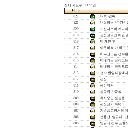
전체 자료수 : 1172 건
822
대회5일째
821
대회장님 *주간인
820
노란샤스의 싸나
819
금정코트엔 이런 
818
비 개인 후
817
아무리 비가 와도
[
816
09부산오픈 선수환영
815
비내리는 금정코
814
비내리는 금정코트
813
선수 환영식장에
812
선심
811
웅선이랑...
810
쓸쓸한 관중석
809
휴식중인 선심들
808
선심실의 복덩이
807
기념품교환처의 
806
전웅선. 임규태 ..
805
임규태 선수 포핸