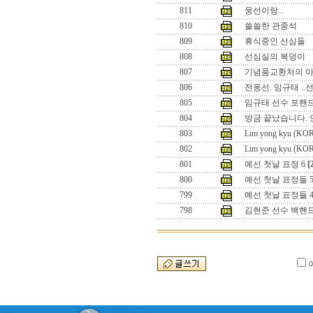
811
웅선이랑...
810
쓸쓸한 관중석
809
휴식중인 선심들
808
선심실의 복덩이
807
기념품교환처의 
806
전웅선. 임규태 ..
805
임규태 선수 포핸
804
방금 끝났습니다. 
803
Lim yong kyu (KO
802
Lim yong kyu (KO
801
예선 첫날 표정 6
[
800
예선 첫날 표정들 
799
예선 첫날 표정들 
798
김현준 선수 백핸