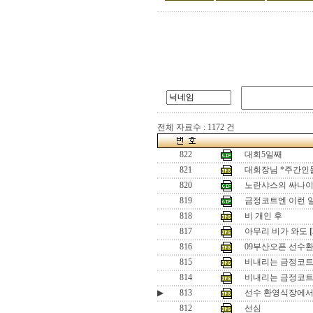
전체 자료수 : 1172 건
822
대회5일째
821
대회장님 *주간인
820
노란샤스의 싸나
819
금정코트엔 이런 
818
비 개인 후
817
아무리 비가 와도
[
816
09부산오픈 선수환영
815
비내리는 금정코
814
비내리는 금정코트
▶
813
선수 환영식장에
812
선심