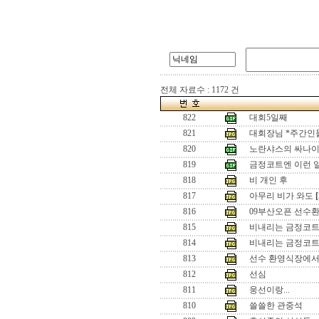
전체 자료수 : 1172 건
822
대회5일째
821
대회장님 *주간인
820
노란샤스의 싸나
819
금정코트엔 이런 
818
비 개인 후
817
아무리 비가 와도
[
816
09부산오픈 선수환영
815
비내리는 금정코
814
비내리는 금정코트
813
선수 환영식장에
812
선심
811
웅선이랑...
810
쓸쓸한 관중석