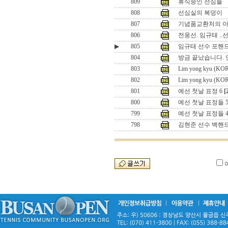
809
휴식중인 선심들
808
선심실의 복덩이
807
기념품교환처의 
806
전웅선. 임규태 ..
▶
805
임규태 선수 포핸
804
방금 끝났습니다. 
803
Lim yong kyu (KO
802
Lim yong kyu (KO
801
예선 첫날 표정 6
[
800
예선 첫날 표정들 
799
예선 첫날 표정들 
798
김현준 선수 백핸