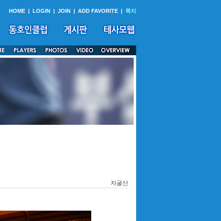
HOME
|
LOGIN
|
JOIN
|
ADD FAVORITE
|
쪽지
자굴산