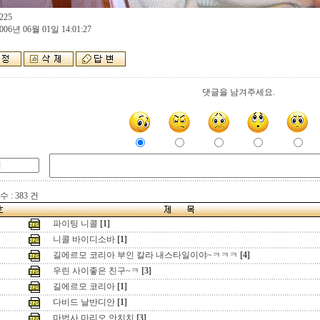
225
006년 06월 01일 14:01:27
댓글을 남겨주세요.
 : 383 건
파이팅 니콜
[1]
니콜 바이디소바
[1]
길에르모 코리아 부인 칼라 내스타일이야~ㅋㅋㅋ
[4]
우린 사이좋은 친구~ㅋ
[3]
길에르모 코리아
[1]
다비드 날반디안
[1]
마법사 마리오 안치치
[3]