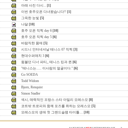
아래 사진 다시...
[1]
이번 호주오픈 다녀왔습니다!!
[1]
그윽한 눈빛
[5]
나달
[10]
호주 오픈 직찍 day 6
[10]
호주 오픈 직찍 day 5
[6]
바람직한 몸매
[5]
시드니 인터네셔날 테니스 07 직찍
[3]
현대수퍼매치 3
[6]
윔블던 디너 파티,, 테니스 킹과 퀸
[6]
"테니스는...... 이사람의 얼굴이다."
[6]
Go SOEDA
Todd Widom
Bjorn, Renquist
Simon Stadler
섹시, 매력적인 프랑스 스타 아밀리 모레스모
[8]
코트밖 트로피와 함꼐 포즈를 취하는 모레스모
[5]
모레스모의 생애 첫 그랜드슬램 타이틀....
[10]