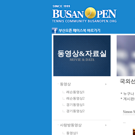
동영상&자료실
MOVIE & DATA
국외
ㆍ동영상
레슨동영상1
＊누구나 
＊게시판의
레슨동영상2
경기동영상1
경기동영상2
Simon S
...
ㆍ사랑방동영상
동영상1