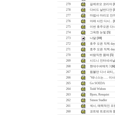
279
길에르모 코리아
[
278
다비드 날반디안
[
277
마법사 마리오 안
276
아래 사진 다시...
[
275
이번 호주오픈 다
274
그윽한 눈빛
[5]
273
나달
[10]
272
호주 오픈 직찍 day
271
호주 오픈 직찍 day
270
바람직한 몸매
[5]
269
시드니 인터네셔날 
268
현대수퍼매치 3
[6]
267
윔블던 디너 파티,,
266
"테니스는...... 
265
Go SOEDA
264
Todd Widom
263
Bjorn, Renquist
262
Simon Stadler
261
섹시, 매력적인 프
260
코트밖 트로피와 