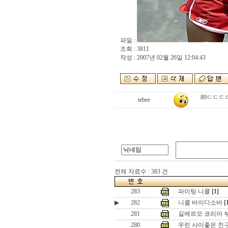
파일 :
조회 : 3811
작성 : 2007년 02월 26일 12:04:43
89ㄷㄷㄷ
tebee
전체 자료수 : 383 건
283
파이팅 니콜
[1]
▶
282
니콜 바이디소바
[
281
길에르모 코리아 
280
우린 사이좋은 친