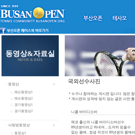
동영상&자료실
MOVIE & DATA
국외선수사진
ㆍ동영상
레슨동영상1
＊누구나 참여하는 게시판 입니다. 많은 
＊게시판의 성격에 맞지 않는 글은 사전 
레슨동영상2
경기동영상1
경기동영상2
니콜 바이디소바
체코 출신의 니콜 바이디소바선수
ㆍ사랑방동영상
89년생이라고 하네여....도저히 믿을수
없는 몸매...정녕 저것이 89년생의 몸매
동영상1