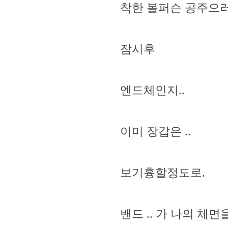
착한 볼퍼슨 공주으
잠시후
엔드체인지..
이미 장갑은 ..
보기흉할정도로.
밴드 .. 가 나의 체면