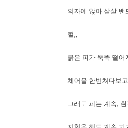
의자에 앉아 살살 밴
헐,,
붉은 피가 뚝뚝 떨어
체어을 한번쳐다보고 
그래도 피는 계속, 
지혈을 해도 계속 피