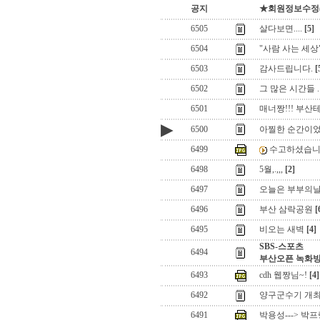
공지
★회원정보수정(로
6505
살다보면....
[5]
6504
"사람 사는 세상
6503
감사드립니다.
[
6502
그 많은 시간들 ..
6501
매너짱!!! 부산
▶
6500
아찔한 순간이었
6499
수고하셨습니다
6498
5월,.,,,
[2]
6497
오늘은 부부의
6496
부산 삼락공원
[
6495
비오는 새벽
[4]
SBS-스포츠
6494
부산오픈 녹화방
6493
cdh 웹짱님~!
[4]
6492
양구군수기 개최
6491
박용성---> 박