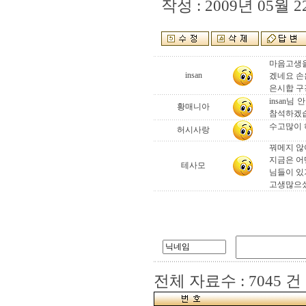
작성 : 2009년 05월 22
마음고생을
insan
겠네요 손은
은시합 구
insan
황매니아
참석하겠습
수고많이 하
허시사랑
꿔메지 않
지금은 어
테사모
님들이 있
고생많으셨
전체 자료수 : 7045 건