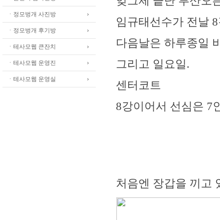
엊그제 끝난 부산오
ㆍ정모벙개 사진방
임규태선수가 전날 8
ㆍ정모벙개 후기방
다음날은 하루종일 
ㆍ테사모웹 큰잔치
그리고 일요일.
ㆍ테사모웹 운영진
ㆍ테사모웹 운영실
센터코트
8강이어서 선심은 7
처음엔 장갑을 끼고 