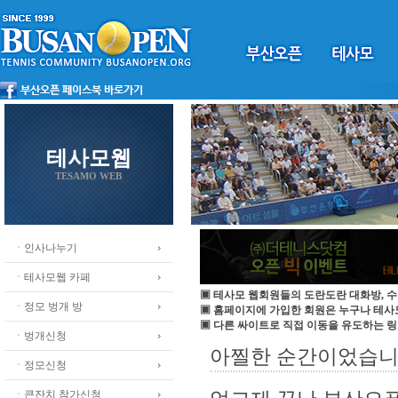
테사모웹
TESAMO WEB
ㆍ인사나누기
ㆍ테사모웹 카페
▣ 테사모 웹회원들의 도란도란 대화방, 수
ㆍ정모 벙개 방
▣ 홈페이지에 가입한 회원은 누구나 테
▣ 다른 싸이트로 직접 이동을 유도하는 링
ㆍ벙개신청
아찔한 순간이었습니
ㆍ정모신청
ㆍ큰잔치 참가신청