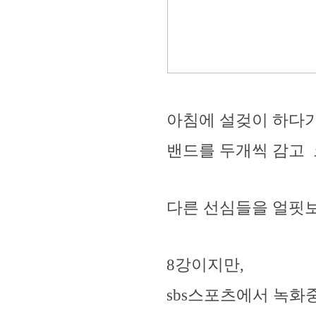
아침에 설겆이 하다가
밴드를 두개씩 감고 
다른 선심들을 얼핏보
8강이지만,
sbs스포츠에서 녹화