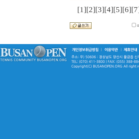
[1]
[2]
[3]
[4]
[5]
[6]
[7