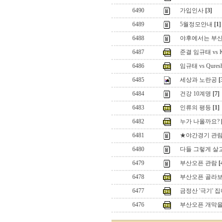
6490
가입인사
[3]
6489
5월정모안내
[1]
6488
야후에서는 부산
6487
준결 임규태 vs 
6486
임규태 vs Qure
6485
세상과 노란공
[
6484
건강 10계명
[7]
6483
인류의 평등
[1]
6482
누가 나올까요?
6481
★야간경기 관
6480
다들 그렇게 살
6479
부산오픈 관람
[
6478
부산오픈 골라보
6477
금정산 '극기' 
6476
부산오픈 개막을 