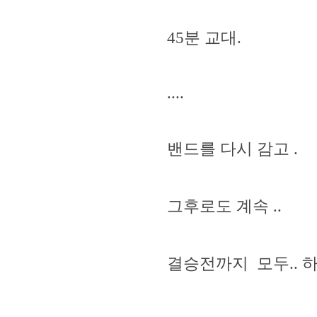
45분 교대.
....
밴드를 다시 감고 .
그후로도 계속 ..
결승전까지 모두.. 