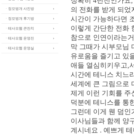
정확히 4년전인가요,
의 전화를 받게 되었
ㆍ정모벙개 사진방
시간이 가능하다면 조
ㆍ정모벙개 후기방
이렇게 간단한 전화 
ㆍ테사모웹 큰잔치
참으로 인연이라는거
ㆍ테사모웹 운영진
막 그때가 시부모님 
ㆍ테사모웹 운영실
유로움을 즐기고 있
애들 열심히키우고,서
시간에 테니스 치느라
세계에 큰 그림으로 
제게 이런 기회를 주
덕분에 테니스를 통한
그런데 이게 웬 덤인
이사님들과 함께 양구
계시네요 . 예쁘게 테