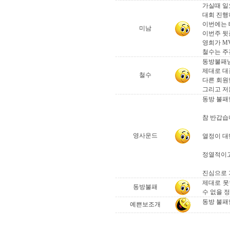
가실때 일
대회 진행
이번에는 테
미남
이번주 뒷
영희가 MV
철수는 주전
동방불패님
제대로 대
철수
다른 회원
그리고 저
동방 불패님
참 반갑습
영사운드
열정이 대단
정열적이고
진심으로 
제대로 못
동방불패
수 없을 
동방 불패
예쁜보조개