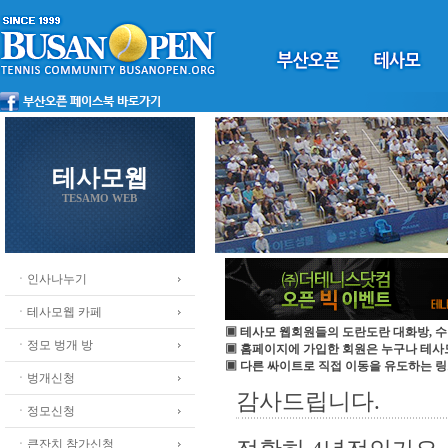
테사모웹
TESAMO WEB
ㆍ인사나누기
ㆍ테사모웹 카페
▣ 테사모 웹회원들의 도란도란 대화방, 수
ㆍ정모 벙개 방
▣ 홈페이지에 가입한 회원은 누구나 테
▣ 다른 싸이트로 직접 이동을 유도하는 링
ㆍ벙개신청
감사드립니다.
ㆍ정모신청
ㆍ큰잔치 참가신청