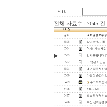
전체 자료수 : 7045 건
공지
★회원정보수정(로
6505
살다보면....
[5]
6504
"사람 사는 세상
▶
6503
감사드립니다.
[
6502
그 많은 시간들 ..
6501
매너짱!!! 부산
6500
아찔한 순간이었
6499
수고하셨습니다
6498
5월,.,,,
[2]
6497
오늘은 부부의
6496
부산 삼락공원
[