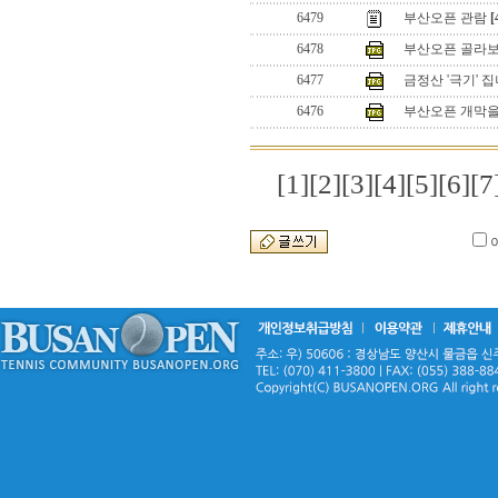
6479
부산오픈 관람
[
6478
부산오픈 골라보
6477
금정산 '극기' 
6476
부산오픈 개막을 
[1]
[2]
[3]
[4]
[5]
[6]
[7