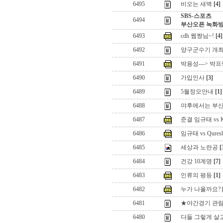
6495
비오는 새벽
[4]
SBS-스포츠
6494
부산오픈 녹화방
6493
cdh 웹짱님~!
[4]
6492
양구군수기 개최
6491
박용성---> 박
6490
가입인사
[3]
6489
5월정모안내
[1]
6488
야후에서는 부산
6487
준결 임규태 vs 
6486
임규태 vs Qure
6485
세상과 노란공
[
6484
건강 10계명
[7]
6483
인류의 평등
[1]
6482
누가 나올까요?
6481
★야간경기 관
6480
다들 그렇게 살