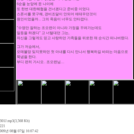
6순을 눈앞에 둔 나이에
또 한번 대한해협을 건너겠다고 준비중 이었다.
스폰서를 못구해, 경비조달이 안되어 애태우던것이
원인이었을까... 그의 죽음이 너무도 안타깝다.
"수영만 잘하는 조오련이 아니라 가정을 꾸려가는데도
일등을 하겠다" 고 너털대던 그는,
자신을 그렇게도 믿고 사랑하던 가족들을 뒤로한 채 순식간 떠나버렸다.
그가 저승에서,
오매불망 잊지못하던 첫 아내를 다시 만나서 행복하길 바라는 마음으로
묵념을 한다.
부디 편히 가시오.. 조오련님....
301J.mp3
(3,568 Kb)
221
009년 08월 07일 16:07:42