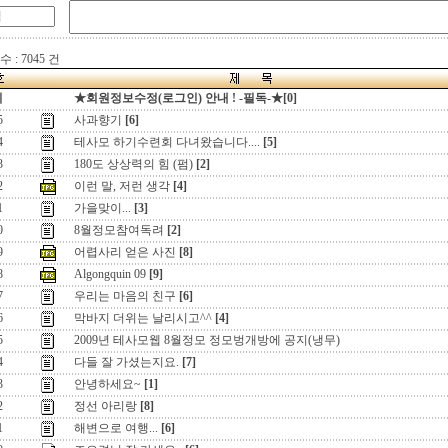
 : 7045 건
지
★회원정보수정(로그인) 안내 ! -필독-★[0]
5
사과향기
[6]
4
테사모 하기수련회 다녀왔습니다....
[5]
3
180도 상상력의 힘 (펌)
[2]
2
이런 말, 저런 생각
[4]
1
가을맞이...
[3]
0
8월정모참여독려
[2]
9
어렵사리 얻은 사진
[8]
8
Algongquin 09
[9]
7
우리는 마음의 친구
[6]
6
막바지 더위는 날리시고^^
[4]
5
2009년 테사모웹 8월정모 정모벙개방에 공지(냉무)
4
다들 잘 가셨는지요.
[7]
3
안녕하세요~
[1]
2
정선 아리랑
[8]
1
해변으로 여행...
[6]