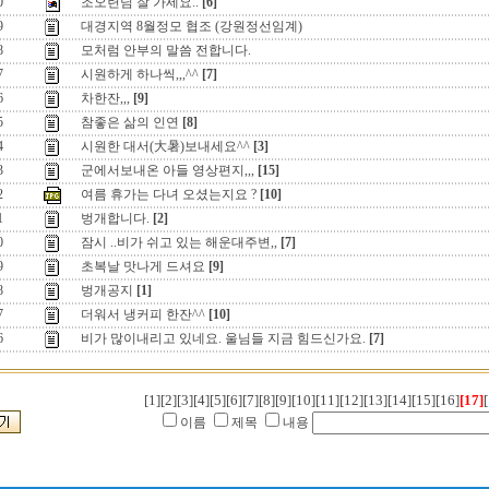
0
조오련님 잘 가세요..
[6]
9
대경지역 8월정모 협조 (강원정선임계)
8
모처럼 안부의 말씀 전합니다.
7
시원하게 하나씩,,,^^
[7]
6
차한잔,,,
[9]
5
참좋은 삶의 인연
[8]
4
시원한 대서(大暑)보내세요^^
[3]
3
군에서보내온 아들 영상편지,,,
[15]
2
여름 휴가는 다녀 오셨는지요 ?
[10]
1
벙개합니다.
[2]
0
잠시 ..비가 쉬고 있는 해운대주변,,
[7]
9
초복날 맛나게 드셔요
[9]
8
벙개공지
[1]
7
더워서 냉커피 한잔^^
[10]
6
비가 많이내리고 있네요. 울님들 지금 힘드신가요.
[7]
[1]
[2]
[3]
[4]
[5]
[6]
[7]
[8]
[9]
[10]
[11]
[12]
[13]
[14]
[15]
[16]
[17]
[
이름
제목
내용