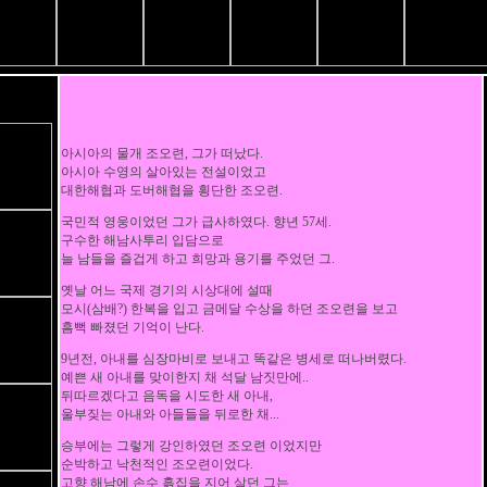
아시아의 물개 조오련, 그가 떠났다.
아시아 수영의 살아있는 전설이었고
대한해협과 도버해협을 횡단한 조오련.
국민적 영웅이었던 그가 급사하였다. 향년 57세.
구수한 해남사투리 입담으로
늘 남들을 즐겁게 하고 희망과 용기를 주었던 그.
옛날 어느 국제 경기의 시상대에 설때
모시(삼배?) 한복을 입고 금메달 수상을 하던 조오련을 보고
흠뻑 빠졌던 기억이 난다.
9년전, 아내를 심장마비로 보내고 똑같은 병세로 떠나버렸다.
예쁜 새 아내를 맞이한지 채 석달 남짓만에..
뒤따르겠다고 음독을 시도한 새 아내,
울부짖는 아내와 아들들을 뒤로한 채...
승부에는 그렇게 강인하였던 조오련 이었지만
순박하고 낙천적인 조오련이었다.
고향 해남에 손수 흙집을 지어 살던 그는