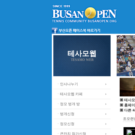
테사모웹
TESAMO WEB
ㆍ인사나누기
ㆍ테사모웹 카페
▣ 테사모
ㆍ정모 벙개 방
▣ 홈페이
▣ 다른 
ㆍ벙개신청
조오련님
ㆍ정모신청
ㆍ큰잔치 참가신청