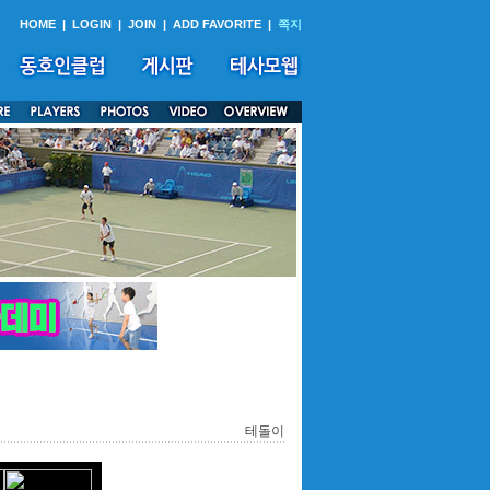
HOME
|
LOGIN
|
JOIN
|
ADD FAVORITE
|
쪽지
테돌이