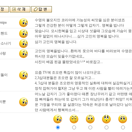
수영의 불모지인 코리아에 가능성의 씨앗을 심은 분이셨죠
enipa
그렇게 건강한 분이 어떻게 그렇게 갑자기.. 명복을 빕니다
맞습니다. 모시한복을 입고 시상대 섯을때 그모습에 가슴이 뭉
포핸드
아무 말없이 떠나시다니......삼가 고인의 명복을 빕니다.
삼가 고인의 명복을 빕니다.
울소나기
고인의 명복을빕니다...환하게 웃으며 바다를 바라보며 수영
사랑
하시던 모습이 잊을수가없네요,,
사진이 배꼽 된걸 몰랐었네요^^* 바로잡고...
요즘 TV에 조오련 특집이 많이 나오더군요.
테돌이
2,3십대분들은 조오련 잘 모르실거고....
4, 5십대 분들은 조오련의 영웅적인 실화에 대하여 실감하실거
정작 잡혀가야 할Ⅹ은 그냥 두고 왜 이런 사람을 빨리 데려가는지.
어느날 갑자기 그가 좋아졌다 때론 장난꾸러기 같고 어떤땐 
점 빠져들라 하는데 또 갑자기 그가 떠났단다 충격!! 허망!! 
이뿐
운 가정을 꾸리며 잘 살겠다는 약속은 허공으로 날아갔다 님이
던 사람에게서 행복하소서....