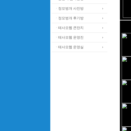
ㆍ정모벙개 사진방
ㆍ정모벙개 후기방
ㆍ테사모웹 큰잔치
ㆍ테사모웹 운영진
ㆍ테사모웹 운영실