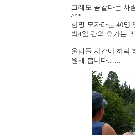
그래도 곰같다는 사
^^*
한명 모자라는 40명 인원
박4일 간의 휴가는 
울님들 시간이 허락 
원해 봅니다........