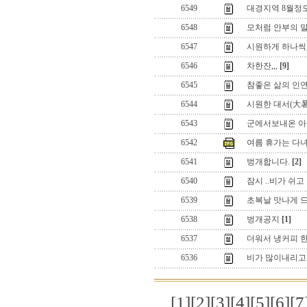
6549
대경지역 8월정모
6548
모처럼 안부의 말
6547
시원하게 하나씩,,
6546
차한잔,,,
[9]
6545
참좋은 삶의 인
6544
시원한 대서(大暑
6543
군에서보내온 아들
6542
여름 휴가는 다녀
6541
벙개합니다.
[2]
6540
잠시 ..비가 쉬고
6539
초복날 맛나게 
6538
벙개공지
[1]
6537
더워서 냉커피 한
6536
비가 많이내리고 
[1]
[2]
[3]
[4]
[5]
[6]
[7