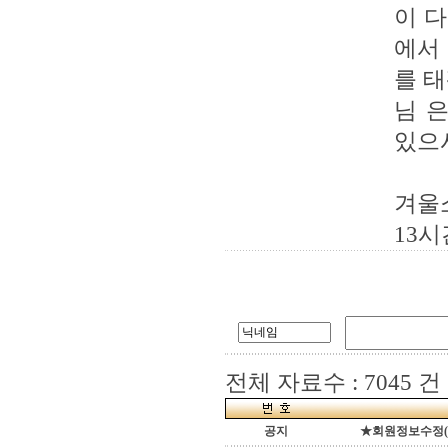
이 다
에서
를 
님 은
있으시
겨울
13시
전체 자료수 : 7045 건
공지
★회원정보수정(로그