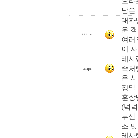
으라
남은 
대자
운 
ㅂㄴㅅ
여러
이 자
테사
족처
tenipa
은 
정말
훈장
(넉
부산
조 
테사