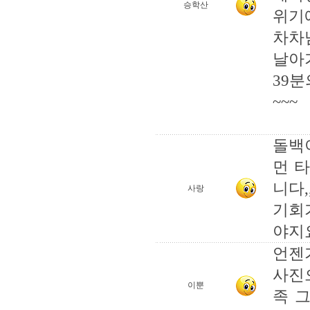
승학산
위기
차차
날아
39분
~~~
돌백
먼 
니다
사랑
기회
야지
언젠
사진
이뿐
족 