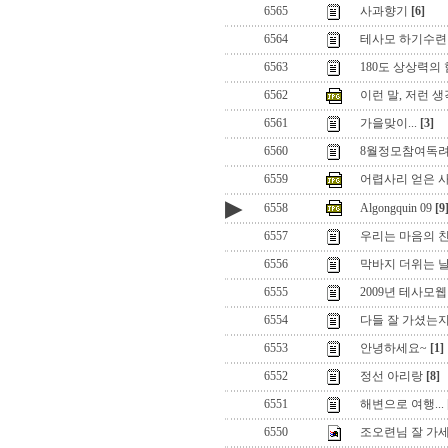
6565
사과향기
[6]
6564
테사모 하기수련회
6563
180도 상상력의 힘
6562
이런 말, 저런 생
6561
가을맞이...
[3]
6560
8월정모참여독
6559
어렵사리 얻은 
▶
6558
Algongquin 09
[9
6557
우리는 마음의 
6556
막바지 더위는 
6555
2009년 테사모
6554
다들 잘 가셨는지
6553
안녕하세요~
[1]
6552
정선 아리랑
[8]
6551
해변으로 여행...
6550
조오련님 잘 가세