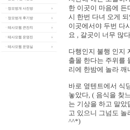
한 이곳이 마음에 든
ㆍ정모벙개 사진방
시 한번 다녀 오게 
ㆍ정모벙개 후기방
이곳에서야 두번 다시 
ㆍ테사모웹 큰잔치
요 , 갈곳이 너무 많
ㆍ테사모웹 운영진
ㆍ테사모웹 운영실
다행인지 불행 인지
출몰 한다는 주위를 
리에 한밤에 놀라 깨
바로 옆텐트에서 식당
놓았다, ( 음식을 찾
는 기상을 하고 말았
고 있으니 그넘도 놀
^^*)