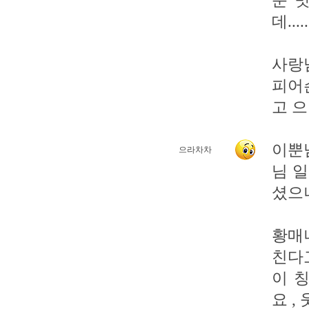
운 
데.....
사랑님
피어
고 으
이뿐님
으라차차
님 일
셨으니
황매니
친다
이 
요 ,