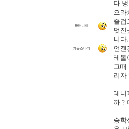
다 
으라
즐겁
황매니아
멋진
니다.
언젠간
겨울소나기
테돌이
그때 
리자
테니
까 ?
승학산