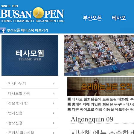
테사모웹
TESAMO WEB
ㆍ인사나누기
ㆍ테사모웹 카페
▣ 테사모 웹회원들의 도란도란 대화방, 수
ㆍ정모 벙개 방
▣ 홈페이지에 가입한 회원은 누구나 테
▣ 다른 싸이트로 직접 이동을 유도하는 링
ㆍ벙개신청
Algongquin 09
ㆍ정모신청
지난해 에는 조촐하게
ㆍ큰잔치 참가신청