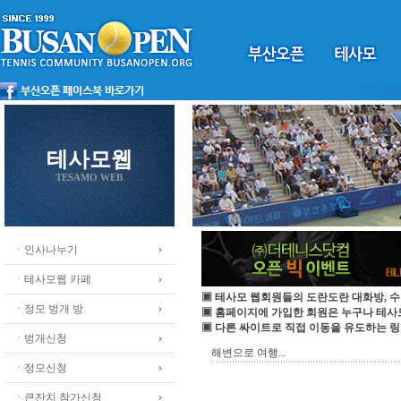
테사모웹
TESAMO WEB
ㆍ인사나누기
ㆍ테사모웹 카페
▣ 테사모 웹회원들의 도란도란 대화방, 수
ㆍ정모 벙개 방
▣ 홈페이지에 가입한 회원은 누구나 테
▣ 다른 싸이트로 직접 이동을 유도하는 링
ㆍ벙개신청
해변으로 여행...
ㆍ정모신청
ㆍ큰잔치 참가신청