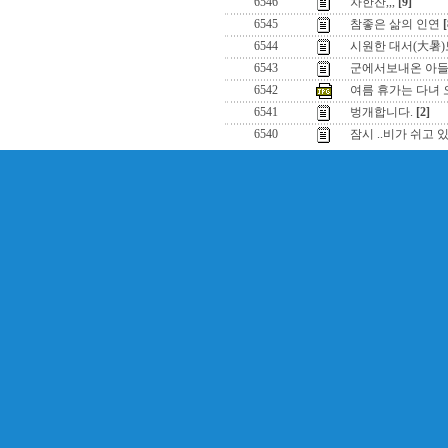
6546
차한잔,,,
[9]
6545
참좋은 삶의 인연
[
6544
시원한 대서(大暑)
6543
군에서보내온 아들 
6542
여름 휴가는 다녀 
6541
벙개합니다.
[2]
6540
잠시 ..비가 쉬고 