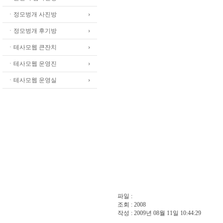
ㆍ정모벙개 사진방
ㆍ정모벙개 후기방
ㆍ테사모웹 큰잔치
ㆍ테사모웹 운영진
ㆍ테사모웹 운영실
파일 :
조회 : 2008
작성 : 2009년 08월 11일 10:44:29