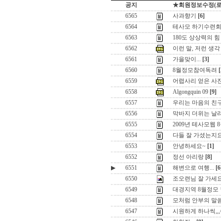
공지
★회원정보수정(로그인
6565
사과향기
[6]
6564
테사모 하기수련회 
6563
180도 상상력의 힘 
6562
이런 말, 저런 생각
6561
가을맞이...
[3]
6560
8월정모참여독려
[
6559
어렵사리 얻은 사
6558
Algongquin 09
[9]
6557
우리는 마음의 친
6556
막바지 더위는 날
6555
2009년 테사모웹
6554
다들 잘 가셨는지요
6553
안녕하세요~
[1]
6552
정선 아리랑
[8]
▶
6551
해변으로 여행...
[6
6550
조오련님 잘 가세요
6549
대경지역 8월정모 
6548
모처럼 안부의 말씀
6547
시원하게 하나씩,,,