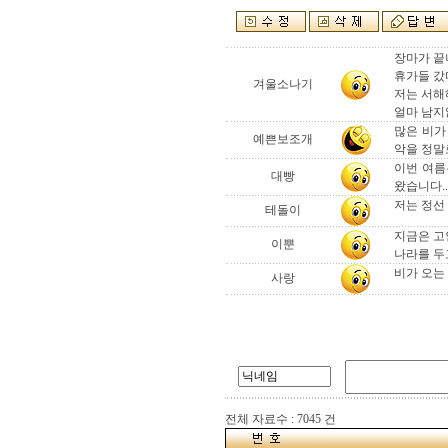
장마가 끝
휴가들 갔
겨울소나기
저는 서해
얼마 남지않은
많은 비가
예쁜보조개
악을 정말
이번 여름
대빵
왔습니다..
저는 정선 
테돌이
지금은 고
이뿐
나라를 두고
비가 오는
사랑
전체 자료수 : 7045 건