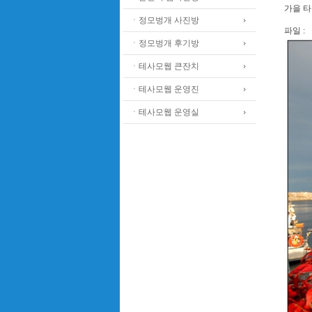
가을 타
ㆍ정모벙개 사진방
파일 :
ㆍ정모벙개 후기방
ㆍ테사모웹 큰잔치
ㆍ테사모웹 운영진
ㆍ테사모웹 운영실