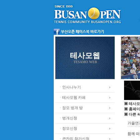
테사모웹
TESAMO WEB
ㆍ인사나누기
ㆍ테사모웹 카페
▣ 테사모
ㆍ정모 벙개 방
▣ 홈페이
▣ 다른 
ㆍ벙개신청
가을연
ㆍ정모신청
함께 떠
ㆍ큰잔치 참가신청