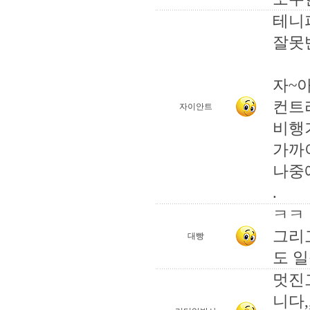
테니파
잘못
자~아
컨트
자이안트
비행기
가까
나중에 
.
ㅋㅋ 
그리
대빵
도 일
멋진
니다