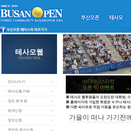
테사모웹
TESAMO WEB
ㆍ인사나누기
ㆍ테사모웹 카페
▣ 테사모 웹회원들의 도란도란 대화방, 수
ㆍ정모 벙개 방
▣ 홈페이지에 가입한 회원은 누구나 테
▣ 다른 싸이트로 직접 이동을 유도하는 링
ㆍ벙개신청
가을이 떠나 가기전에 
ㆍ정모신청
ㆍ큰잔치 참가신청