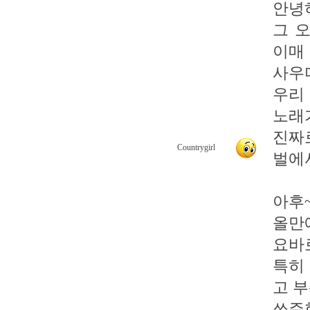
안녕
그 
이매
사우
우리
노래
진짜
Countrygirl
벌에서처
아후~
올만
요바
특히
고 
쏘주