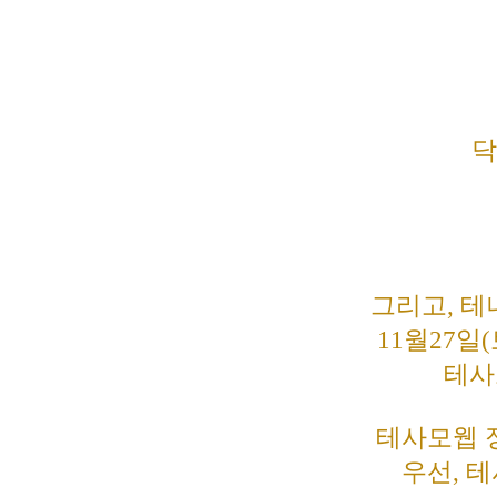
닥
그리고, 테
11월27일
테사
테사모웹 
우선, 