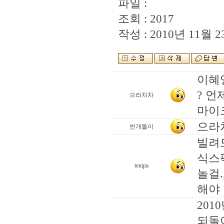
파일 :
조회 : 2017
작성 : 2010년 11월 23
이혜
? 언
으라차차
마이크
으라차
번개돌이
빌려
식스
tenipa
놀걸
해야 
201
되돌