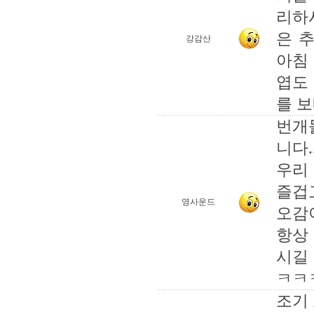
리하
은 
강감산
아침
엽도
를 보
번개
니다...
우리
즐겁
영사운드
오감이
항상
시길 
ㅋㅋ
조기