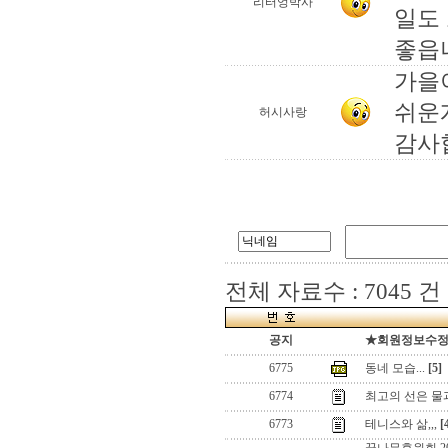
리터엉박사
일도
좋읍
가을이
쉬운
허시사랑
감사합
전체 자료수 : 7045 건
공지
★회원정보수정(로
6775
동네 모습...
[5]
6774
최고의 선은 물
6773
테니스와 삶,,,
[