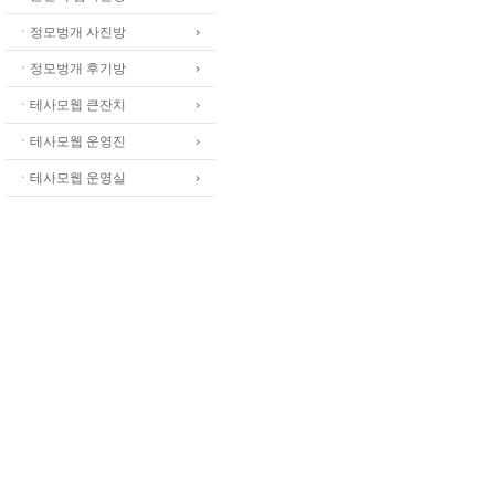
ㆍ정모벙개 사진방
ㆍ정모벙개 후기방
ㆍ테사모웹 큰잔치
ㆍ테사모웹 운영진
ㆍ테사모웹 운영실