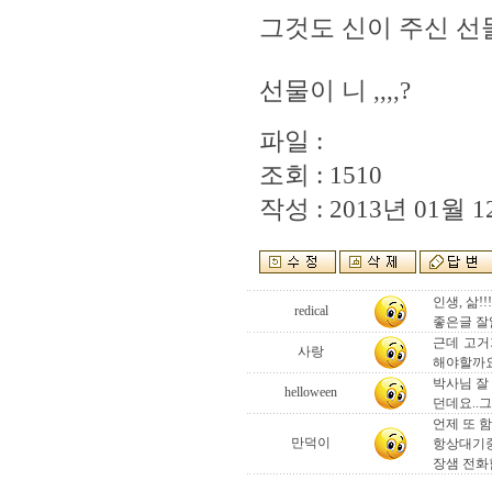
그것도 신이 주신 선
선물이 니 ,,,,?
파일 :
조회 : 1510
작성 : 2013년 01월 12
인생, 삶!!!
redical
좋은글 잘
근데 고거
사랑
해야할까요
박사님 잘
helloween
던데요..
언제 또 
만덕이
항상대기
장샘 전화