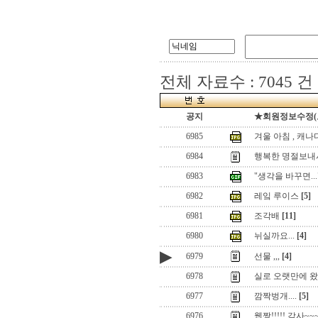
전체 자료수 : 7045 건
공지
★회원정보수정(로그
6985
겨울 아침 , 캐나
6984
행복한 명절보내시길
6983
"생각을 바꾸면...
6982
레잌 루이스
[5]
6981
조각배
[11]
6980
뉘실까요...
[4]
▶
6979
선물 ,,,
[4]
6978
실로 오랫만에 
6977
깜짝벙개....
[5]
6976
웹짱!!!!! 감사~~