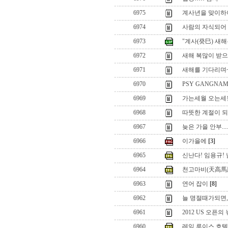
6975
계사년을 맞이하
6974
사람의 자식되어 ,
6973
"계사(癸巳) 새해는
6972
새해 복많이 받으
6971
새해를 기다리며~
6970
PSY GANGNAM 
6969
가는세월 오는세월.
6968
따뜻한 계절이 되시
6967
늦은 가을 안부....
6966
이가을에
[3]
6965
신난다! 임용규! 
6964
천고마비(天高馬
6963
연어 잡이
[8]
6962
늘 명절때가되면,,
6961
2012 US 오픈
6960
레잌 루이스 호텔