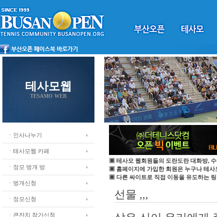
테사모웹
TESAMO WEB
ㆍ인사나누기
ㆍ테사모웹 카페
▣ 테사모 웹회원들의 도란도란 대화방, 수
ㆍ정모 벙개 방
▣ 홈페이지에 가입한 회원은 누구나 테
▣ 다른 싸이트로 직접 이동을 유도하는 링
ㆍ벙개신청
선물 ,,,
ㆍ정모신청
ㆍ큰잔치 참가신청