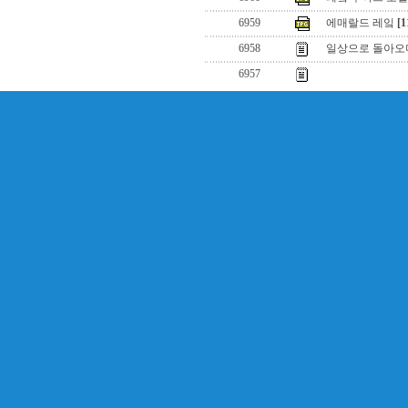
6959
에매랄드 레잌
[1
6958
일상으로 돌아오며
6957