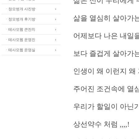
삶은 신이 우리에게
ㆍ정모벙개 사진방
삶을 열심히 살아가는
ㆍ정모벙개 후기방
ㆍ테사모웹 큰잔치
어제보다 나은 내일을
ㆍ테사모웹 운영진
ㆍ테사모웹 운영실
보다 즐겁게 살아가는
인생이 왜 이런지 왜
주어진 조건속에 열
우리가 할일이 아닌가
상선약수 처럼 ,,,,!