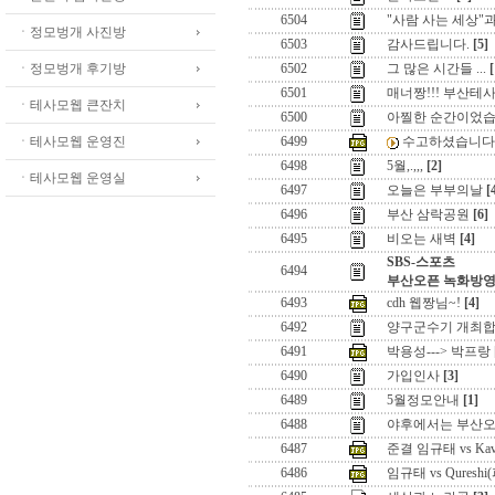
6504
"사람 사는 세상"과
ㆍ정모벙개 사진방
6503
감사드립니다.
[5]
ㆍ정모벙개 후기방
6502
그 많은 시간들 ...
[
6501
매너짱!!! 부산테사
ㆍ테사모웹 큰잔치
6500
아찔한 순간이었습
ㆍ테사모웹 운영진
6499
수고하셨습니다..
6498
5월,.,,,
[2]
ㆍ테사모웹 운영실
6497
오늘은 부부의날
[
6496
부산 삼락공원
[6]
6495
비오는 새벽
[4]
SBS-스포츠
6494
부산오픈 녹화방영
6493
cdh 웹짱님~!
[4]
6492
양구군수기 개최합
6491
박용성---> 박프랑
6490
가입인사
[3]
6489
5월정모안내
[1]
6488
야후에서는 부산오
6487
준결 임규태 vs Ka
6486
임규태 vs Quresh