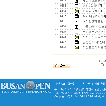
6485
세상과 노란공
[3]
6484
건강 10계명
[7]
6483
인류의 평등
[1]
6482
누가 나올까요?
[3]
6481
★야간경기 관람
6480
다들 그렇게 살고 
6479
부산오픈 관람
[4]
6478
부산오픈 골라보는
6477
금정산 '극기' 집
6476
부산오픈 개막을 앞
[1]
[2]
[3