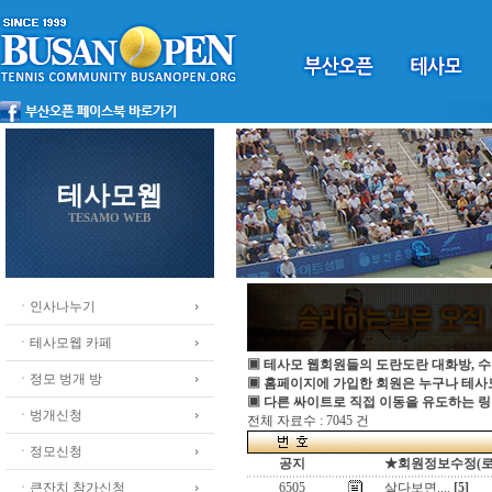
테사모웹
TESAMO WEB
ㆍ인사나누기
ㆍ테사모웹 카페
▣ 테사모 웹회원들의 도란도란 대화방, 수
ㆍ정모 벙개 방
▣ 홈페이지에 가입한 회원은 누구나 테
▣ 다른 싸이트로 직접 이동을 유도하는 링
ㆍ벙개신청
전체 자료수 : 7045 건
ㆍ정모신청
공지
★회원정보수정(로그인
ㆍ큰잔치 참가신청
6505
살다보면....
[5]