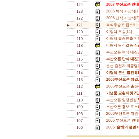
2007 부산오픈 안내
124
2006 복식 시상식[1
123
2006 단식 시상식[2
122
복식우승조 립스키 스콧
▶
121
이형택 우승[11]
120
이형택 결승진출 인터뷰
119
이형택 단식결승 진출
118
부산오픈 복식 대진표
117
부산오픈 단식 대진
116
본선 출전자 최종명단
115
이형택 본선 출전 ![
114
2006부산오픈 와일
113
2006부산오픈 출
112
기념품 교환티켓 2
111
부산오픈 일정변경,5/
110
부산오픈 홍보 포스
109
2006부산오픈 자원
108
2006 부산오픈 안내
107
2005
'올해의 챌린
106