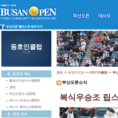
동호인클럽
CLUB
클럽
>>
운영자모임
>>
(구)기자클럽
>>
부
홈페이지공지사항
[94]
부산오픈소식
.
[42]
부산오픈소식
[326]
복식우승조 립스키
테니스 국내소식
[660]
테니스 해외소식
[2924]