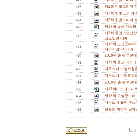
477
제2회 한빛코리아 전
476
제2회 한빛 코리아 
475
제2회 한빛코리아 전
474
제17회 울산 마스터
473
제7회 통영이순신장
472
금요일연기[0]
제18회 고성군수배테
471
시까지입니다.)[0]
2019년 춘계 부산
470
제17회 울산 마스터
469
다무브배 수정요청합
468
다부브배 수정요청합
467
2019년 춘계 부산
466
제17회마스터즈대회
465
제18회 고성군수배 
464
다무브배 출전 주소지
463
원클럽 회장배 단체전
462