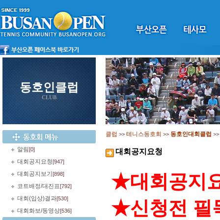
동호인클럽
CLUB
클럽
테니스동호회
동호인대회클럽
>>
>>
>
알림
[0]
대회공지요청
대회공지요청
[947]
대회공지보기
[898]
★대회공지요
코트배정/대진표
[792]
대회(입상)결과
[530]
★신청전 필
대회화보/동영상
[536]