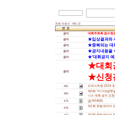
전체 자료수 : 941 건
대회주최측 접수창관
공지
★입상결과와 
공지
★중복되는 대
공지
★공지내용을 
공지
★'대회공지 예
공지
★대회
공지
★신청전
슈퍼스트링 2019 
481
제5회 "이기대갈맷
480
니스 대회 공지 요청
제5회[0]
479
제1회 한빛코리아 오
478
제2회 한빛코리아 전