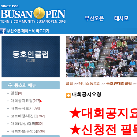
동호인클럽
CLUB
클럽
테니스동호회
동호인대회클럽
>>
>>
>
알림
[0]
대회공지요청
대회공지요청
[947]
대회공지보기
[898]
★대회공지요
코트배정/대진표
[792]
대회(입상)결과
[530]
★신청전 필
대회화보/동영상
[536]