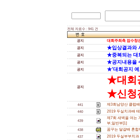
전체 자료수 : 941 건
대회주최측 접수창관
공지
★입상결과와 
공지
★중복되는 대
공지
★공지내용을 
공지
★'대회공지 예
공지
★대회
공지
★신청전
제3회남양산 클럽배
441
2019 두실치과배 
440
제7회 새벽을 여는 
439
부,일반부[1]
꿈꾸는 달걀배 혼합복
438
2019 두실부부치과
437